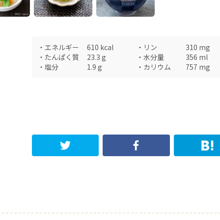
・
エネルギー
610
kcal
・
リン
310
mg
・
たんぱく質
23.3
g
・
水分量
356
ml
・
塩分
1.9
g
・
カリウム
757
mg