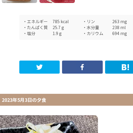
・
エネルギー
785
kcal
・
リン
263
mg
・
たんぱく質
25.7
g
・
水分量
238
ml
・
塩分
1.9
g
・
カリウム
694
mg
2023年5月3日
の
夕食