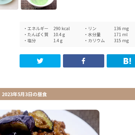
・
エネルギー
290
kcal
・
リン
136
mg
・
たんぱく質
10.4
g
・
水分量
171
ml
・
塩分
1.4
g
・
カリウム
315
mg
2023年5月3日
の
昼食