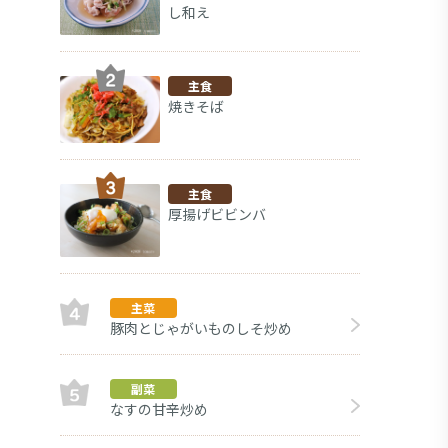
し和え
主食
焼きそば
主食
厚揚げビビンバ
主菜
豚肉とじゃがいものしそ炒め
ほう
副菜
副菜
なすの甘辛炒め