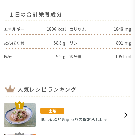
１日の合計栄養成分
エネルギー
1806
kcal
カリウム
1848
mg
たんぱく質
58.8
g
リン
801
mg
塩分
5.9
g
水分量
1051
ml
人気レシピランキング
主菜
豚しゃぶときゅうりの梅おろし和え