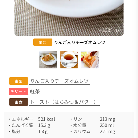
りんご入りチーズオムレツ
主菜
りんご入りチーズオムレツ
主菜
紅茶
デザート
トースト（はちみつ＆バター）
主食
・
エネルギー
521
kcal
・
リン
213
mg
・
たんぱく質
15.3
g
・
水分量
250
ml
・
塩分
1.8
g
・
カリウム
221
mg