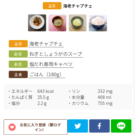
海老チャプチェ
主菜
海老チャプチェ
主菜
ねぎとしょうがのスープ
副菜
塩だれ春雨キャベツ
副菜
ごはん（180g）
主食
・
エネルギー
643
kcal
・
リン
332
mg
・
たんぱく質
25.5
g
・
水分量
408
ml
・
塩分
2.2
g
・
カリウム
755
mg
お気に入り登録（要ログ
イン）