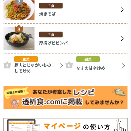
主食
焼きそば
主食
厚揚げビビンバ
主菜
副菜
豚肉とじゃがいもの
なすの甘辛炒め
しそ炒め