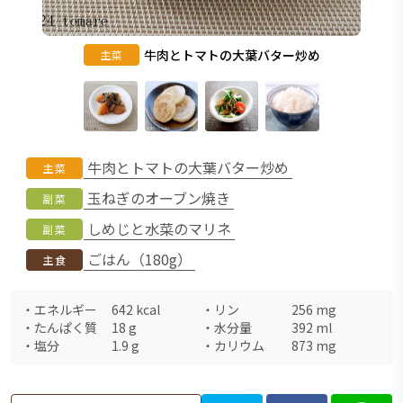
牛肉とトマトの大葉バター炒め
主菜
牛肉とトマトの大葉バター炒め
主菜
玉ねぎのオーブン焼き
副菜
しめじと水菜のマリネ
副菜
ごはん（180g）
主食
・
エネルギー
642
kcal
・
リン
256
mg
・
たんぱく質
18
g
・
水分量
392
ml
・
塩分
1.9
g
・
カリウム
873
mg