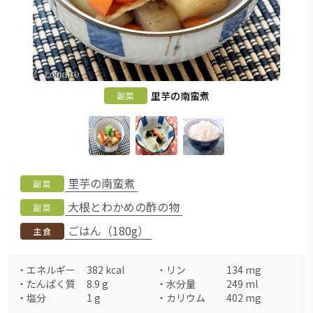
里芋の南蛮煮
副菜
里芋の南蛮煮
副菜
大根とわかめの酢の物
副菜
ごはん（180g）
主食
・
エネルギー
382
kcal
・
リン
134
mg
・
たんぱく質
8.9
g
・
水分量
249
ml
・
塩分
1
g
・
カリウム
402
mg