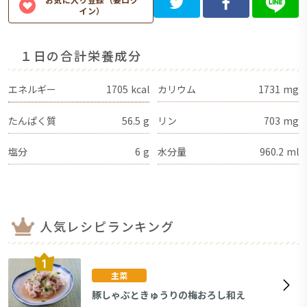
イン）
１日の合計栄養成分
エネルギー
1705
kcal
カリウム
1731
mg
たんぱく質
56.5
g
リン
703
mg
塩分
6
g
水分量
960.2
ml
人気レシピランキング
主菜
豚しゃぶときゅうりの梅おろし和え