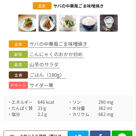
サバの中華風ごま味噌焼き
主菜
サバの中華風ごま味噌焼き
主菜
こんにゃくのおかか炒め
副菜
山芋のサラダ
副菜
ごはん（180g）
主食
サイダー寒
デザート
・
エネルギー
646
kcal
・
リン
290
mg
・
たんぱく質
23
g
・
水分量
362
ml
・
塩分
2.2
g
・
カリウム
662
mg
お気に入り登録（要ログ