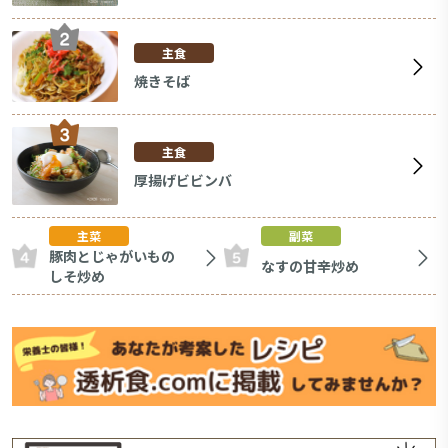
主食
焼きそば
主食
厚揚げビビンバ
主菜
副菜
豚肉とじゃがいもの
なすの甘辛炒め
しそ炒め