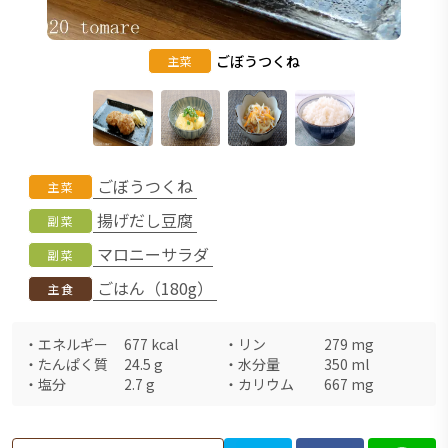
ごぼうつくね
主菜
ごぼうつくね
主菜
揚げだし豆腐
副菜
マロニーサラダ
副菜
ごはん（180g）
主食
・
エネルギー
677
kcal
・
リン
279
mg
・
たんぱく質
24.5
g
・
水分量
350
ml
・
塩分
2.7
g
・
カリウム
667
mg