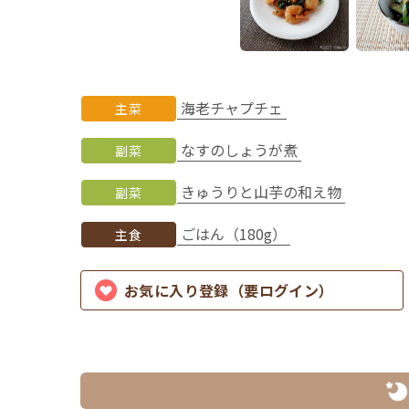
海老チャプチェ
主菜
なすのしょうが煮
副菜
きゅうりと山芋の和え物
副菜
ごはん（180g）
主食
お気に入り登録（要ログイン）