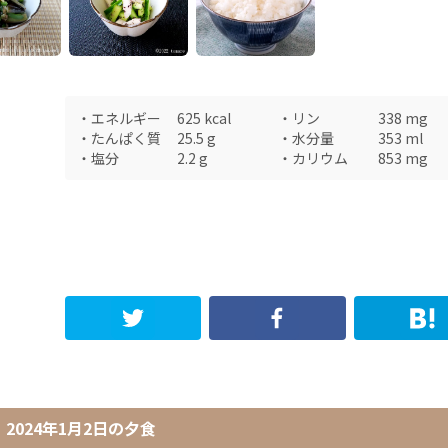
・
エネルギー
625
kcal
・
リン
338
mg
・
たんぱく質
25.5
g
・
水分量
353
ml
・
塩分
2.2
g
・
カリウム
853
mg
2024年1月2日
の
夕食