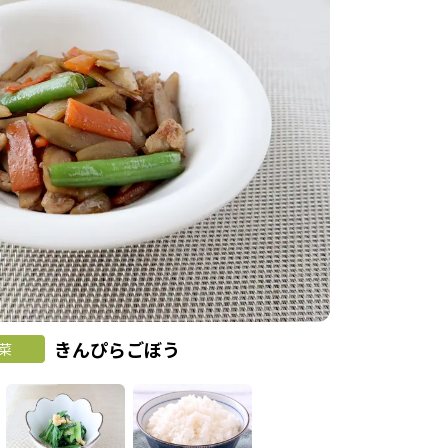
きんぴらごぼう
菜