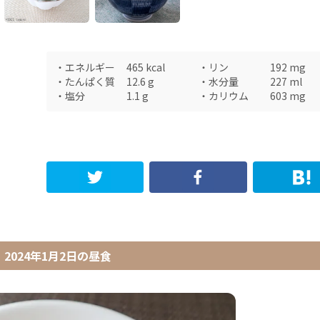
・
エネルギー
465
kcal
・
リン
192
mg
・
たんぱく質
12.6
g
・
水分量
227
ml
・
塩分
1.1
g
・
カリウム
603
mg
2024年1月2日
の
昼食