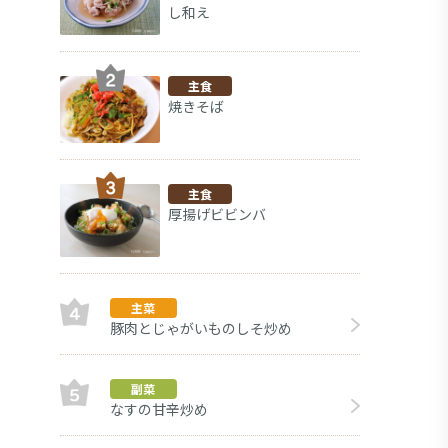
し和え
主食
焼きそば
主食
厚揚げビビンバ
主菜
豚肉とじゃがいものしそ炒め
副菜
副菜
なすの甘辛炒め