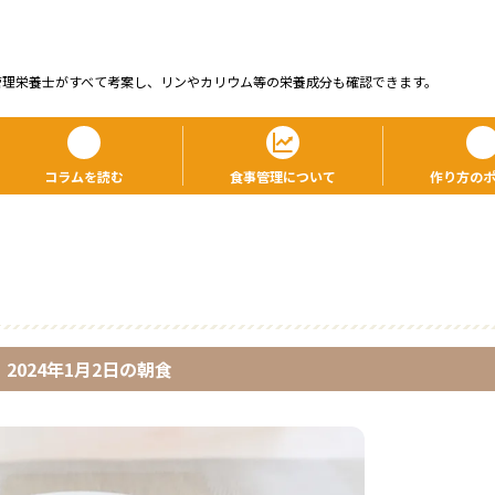
管理栄養⼠がすべて考案し、リンやカリウム等の栄養成分も確認できます。
コラムを読む
食事管理について
作り方の
2024年1月2日
の
朝食