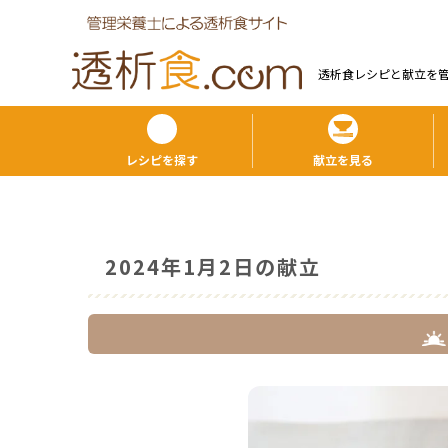
透析食レシピと献⽴を
レシピを探す
献立を見る
2024年1月2日の献立