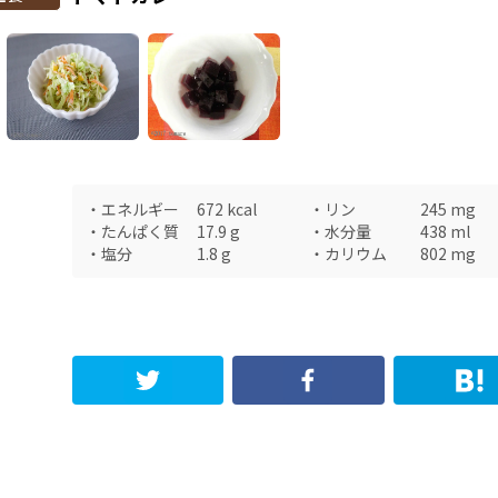
・
エネルギー
672
kcal
・
リン
245
mg
・
たんぱく質
17.9
g
・
水分量
438
ml
・
塩分
1.8
g
・
カリウム
802
mg