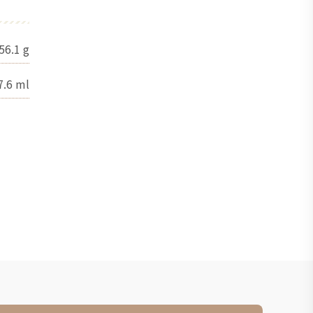
56.1
g
7.6
ml