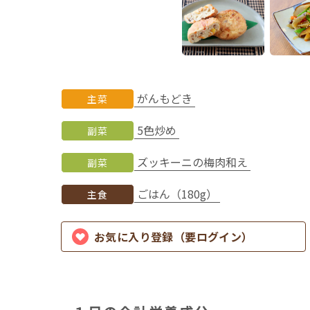
がんもどき
主菜
5色炒め
副菜
ズッキーニの梅肉和え
副菜
ごはん（180g）
主食
お気に入り登録（要ログイン）