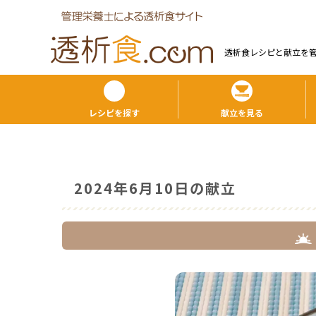
透析食レシピと献⽴を
レシピを探す
献立を見る
2024年6月10日の献立