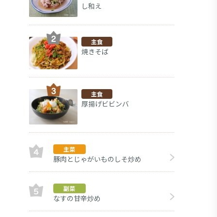
し和え
主食
焼きそば
主食
厚揚げビビンバ
主菜
豚肉とじゃがいものしそ炒め
み
副菜
副菜
なすの甘辛炒め