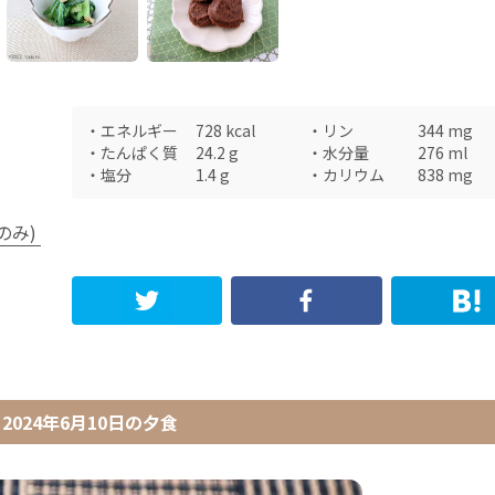
・
エネルギー
728
kcal
・
リン
344
mg
・
たんぱく質
24.2
g
・
水分量
276
ml
・
塩分
1.4
g
・
カリウム
838
mg
のみ)
2024年6月10日
の
夕食