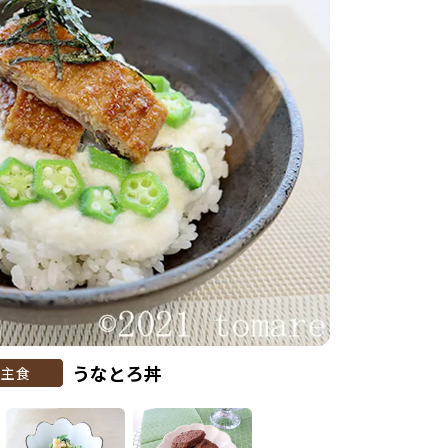
うなとろ丼
主食