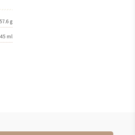
57.6
g
45
ml