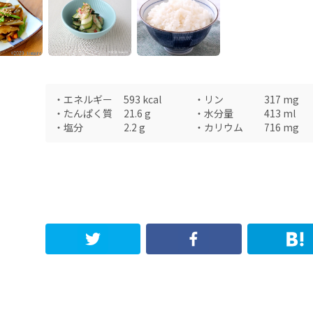
・
エネルギー
593
kcal
・
リン
317
mg
・
たんぱく質
21.6
g
・
水分量
413
ml
・
塩分
2.2
g
・
カリウム
716
mg