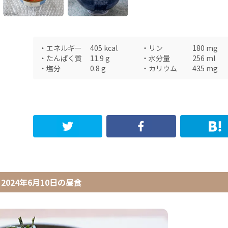
・
エネルギー
405
kcal
・
リン
180
mg
・
たんぱく質
11.9
g
・
水分量
256
ml
・
塩分
0.8
g
・
カリウム
435
mg
2024年6月10日
の
昼食