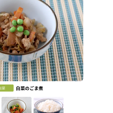
白菜のごま煮
副菜