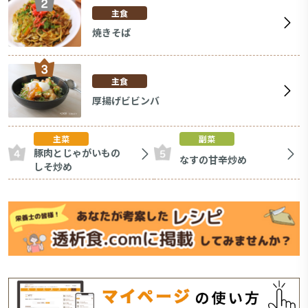
主食
焼きそば
主食
厚揚げビビンバ
主菜
副菜
豚肉とじゃがいもの
なすの甘辛炒め
しそ炒め