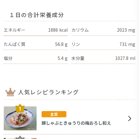
１日の合計栄養成分
エネルギー
1886
kcal
カリウム
2023
mg
たんぱく質
56.8
g
リン
731
mg
塩分
5.4
g
水分量
1027.8
ml
人気レシピランキング
主菜
豚しゃぶときゅうりの梅おろし和え