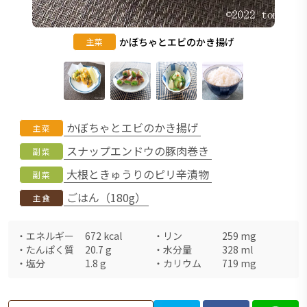
かぼちゃとエビのかき揚げ
主菜
かぼちゃとエビのかき揚げ
主菜
スナップエンドウの豚肉巻き
副菜
大根ときゅうりのピリ辛漬物
副菜
ごはん（180g）
主食
・
エネルギー
672
kcal
・
リン
259
mg
・
たんぱく質
20.7
g
・
水分量
328
ml
・
塩分
1.8
g
・
カリウム
719
mg