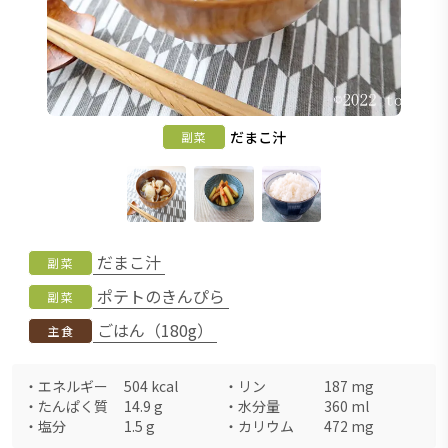
だまこ汁
副菜
だまこ汁
副菜
ポテトのきんぴら
副菜
ごはん（180g）
主食
・
エネルギー
504
kcal
・
リン
187
mg
・
たんぱく質
14.9
g
・
水分量
360
ml
・
塩分
1.5
g
・
カリウム
472
mg