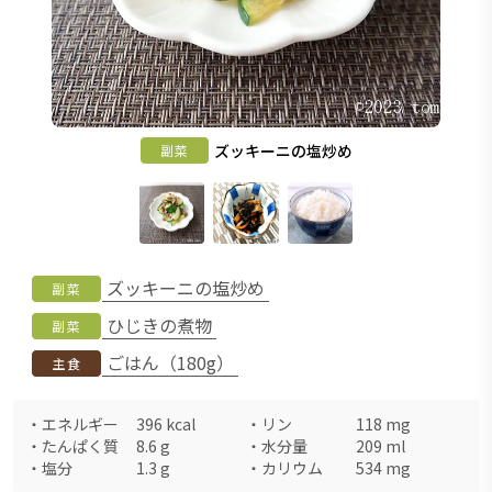
ズッキーニの塩炒め
副菜
ズッキーニの塩炒め
副菜
ひじきの煮物
副菜
ごはん（180g）
主食
・
エネルギー
396
kcal
・
リン
118
mg
・
たんぱく質
8.6
g
・
水分量
209
ml
・
塩分
1.3
g
・
カリウム
534
mg