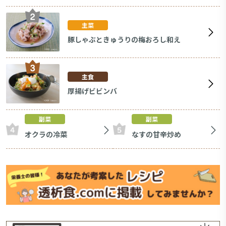
主菜
豚しゃぶときゅうりの梅おろし和え
主食
厚揚げビビンバ
副菜
副菜
オクラの冷菜
なすの甘辛炒め