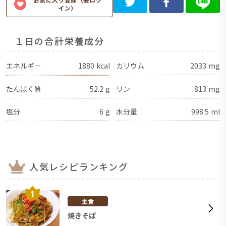
イン）
１日の合計栄養成分
エネルギー
1880
kcal
カリウム
2033
mg
たんぱく質
52.2
g
リン
813
mg
塩分
6
g
水分量
998.5
ml
人気レシピランキング
主食
焼きそば