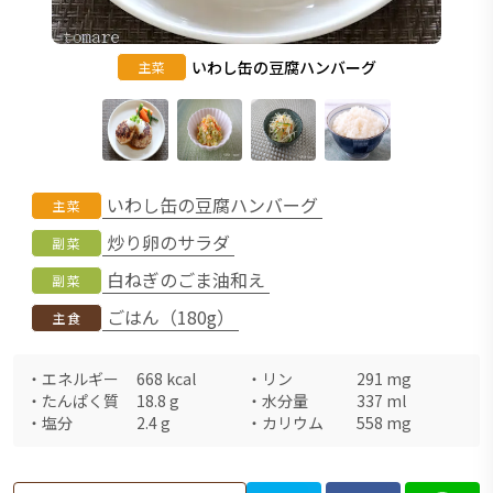
いわし缶の豆腐ハンバーグ
主菜
いわし缶の豆腐ハンバーグ
主菜
炒り卵のサラダ
副菜
白ねぎのごま油和え
副菜
ごはん（180g）
主食
・
エネルギー
668
kcal
・
リン
291
mg
・
たんぱく質
18.8
g
・
水分量
337
ml
・
塩分
2.4
g
・
カリウム
558
mg