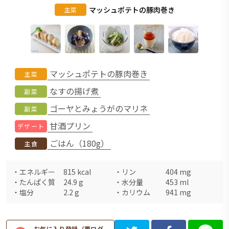
マッシュポテトの豚肉巻き
主菜
マッシュポテトの豚肉巻き
主菜
なすの揚げ煮
副菜
ゴーヤとみょうがのマリネ
副菜
甘酒プリン
デザート
ごはん（180g）
主食
・
エネルギー
815
kcal
・
リン
404
mg
・
たんぱく質
24.9
g
・
水分量
453
ml
・
塩分
2.2
g
・
カリウム
941
mg
お気に入り登録（要ログ