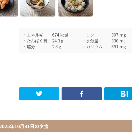
・
エネルギー
674
kcal
・
リン
307
mg
・
たんぱく質
24.3
g
・
水分量
330
ml
・
塩分
2.8
g
・
カリウム
691
mg
2025年10月31日
の
夕食