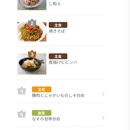
し和え
主食
焼きそば
主食
厚揚げビビンバ
主菜
豚肉とじゃがいものしそ炒め
きゅう
副菜
副菜
なすの甘辛炒め