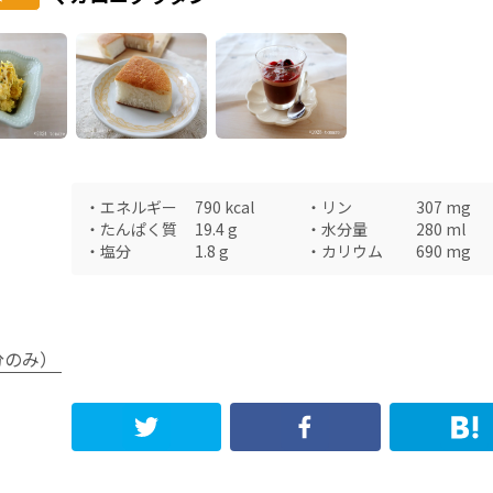
・
エネルギー
790
kcal
・
リン
307
mg
・
たんぱく質
19.4
g
・
水分量
280
ml
・
塩分
1.8
g
・
カリウム
690
mg
分のみ）