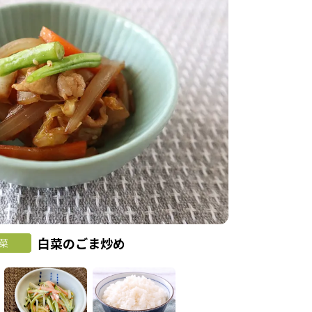
白菜のごま炒め
菜