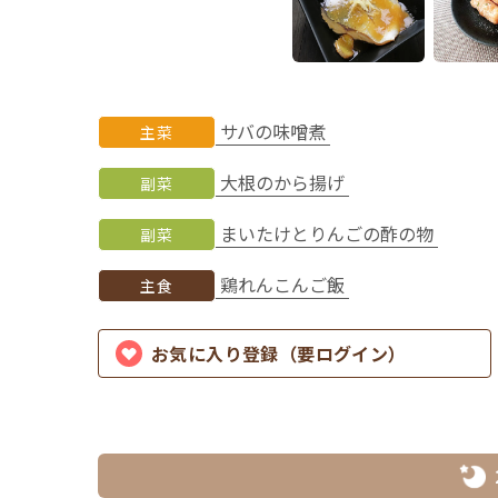
サバの味噌煮
主菜
大根のから揚げ
副菜
まいたけとりんごの酢の物
副菜
鶏れんこんご飯
主食
お気に入り登録（要ログイン）