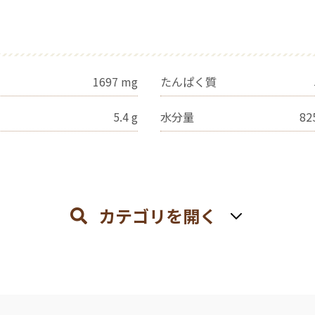
1697
mg
たんぱく質
5.4
g
水分量
82
カテゴリを開く