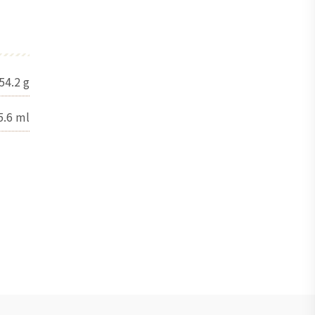
54.2
g
5.6
ml