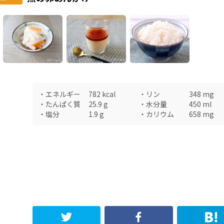
・
エネルギー
782
kcal
・
リン
348
mg
・
たんぱく質
25.9
g
・
水分量
450
ml
・
塩分
1.9
g
・
カリウム
658
mg