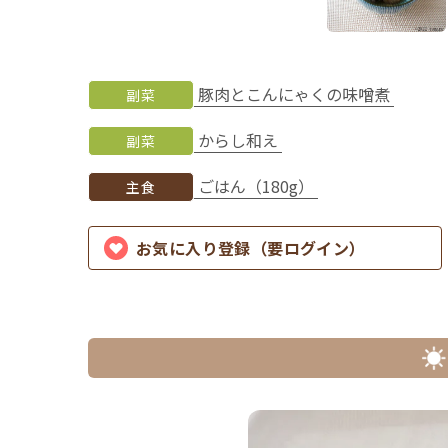
豚肉とこんにゃくの味噌煮
副菜
からし和え
副菜
ごはん（180g）
主食
お気に入り登録（要ログイン）