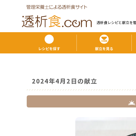
透析食レシピと献⽴を
レシピを探す
献立を見る
2024年4月2日の献立