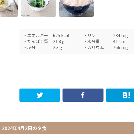
・
エネルギー
625
kcal
・
リン
234
mg
・
たんぱく質
21.8
g
・
水分量
411
ml
・
塩分
2.3
g
・
カリウム
766
mg
2024年4月2日
の
夕食