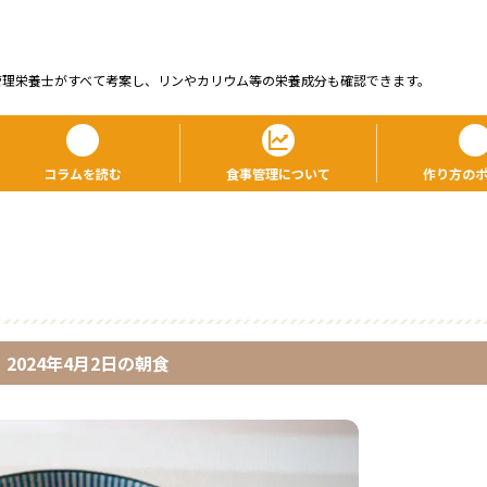
管理栄養⼠がすべて考案し、リンやカリウム等の栄養成分も確認できます。
コラムを読む
食事管理について
作り方の
2024年4月2日
の
朝食