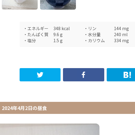
・
エネルギー
348
kcal
・
リン
144
mg
・
たんぱく質
9.6
g
・
水分量
240
ml
・
塩分
1.5
g
・
カリウム
334
mg
2024年4月2日
の
昼食