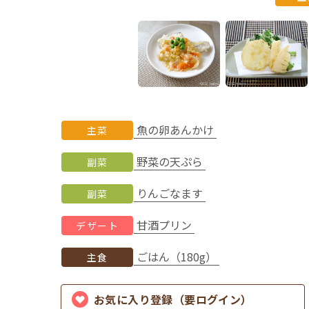
魚の卵あんかけ
主菜
野菜の天ぷら
副菜
りんごなます
副菜
甘酒プリン
デザート
ごはん（180g）
主食
お気に入り登録（要ログイン）