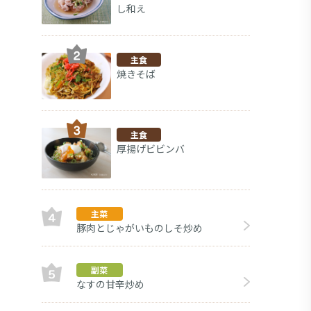
し和え
主食
焼きそば
主食
厚揚げビビンバ
主菜
豚肉とじゃがいものしそ炒め
副菜
副菜
なすの甘辛炒め