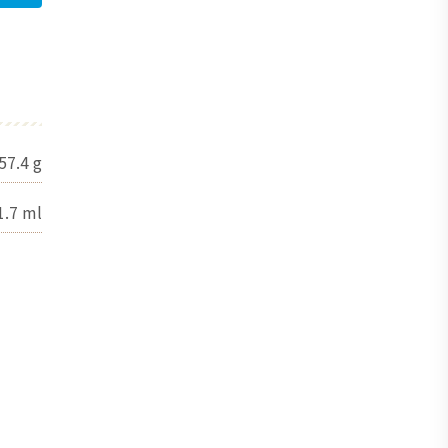
57.4
g
1.7
ml