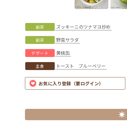
ズッキーニのツナマヨ炒め
副菜
野菜サラダ
副菜
黄桃缶
デザート
トースト ブルーベリー
主食
お気に入り登録（要ログイン）