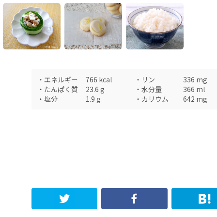
・
エネルギー
766
kcal
・
リン
336
mg
・
たんぱく質
23.6
g
・
水分量
366
ml
・
塩分
1.9
g
・
カリウム
642
mg