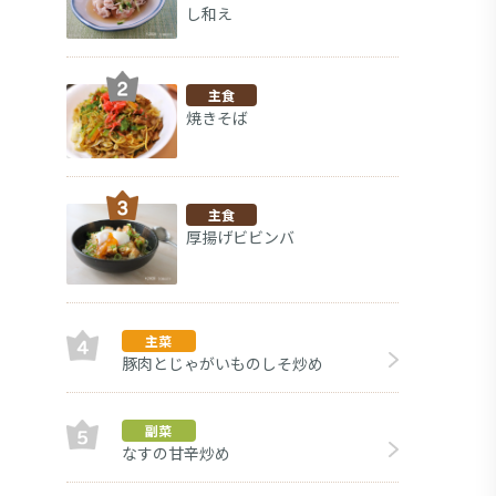
し和え
主食
焼きそば
主食
厚揚げビビンバ
主菜
豚肉とじゃがいものしそ炒め
副菜
副菜
なすの甘辛炒め