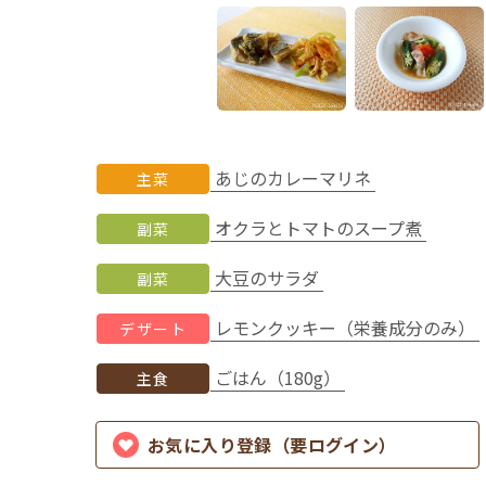
あじのカレーマリネ
主菜
オクラとトマトのスープ煮
副菜
大豆のサラダ
副菜
レモンクッキー（栄養成分のみ）
デザート
ごはん（180g）
主食
お気に入り登録（要ログイン）