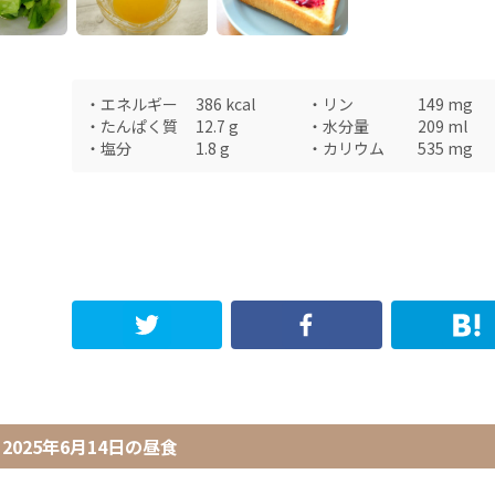
・
エネルギー
386
kcal
・
リン
149
mg
・
たんぱく質
12.7
g
・
水分量
209
ml
・
塩分
1.8
g
・
カリウム
535
mg
2025年6月14日
の
昼食