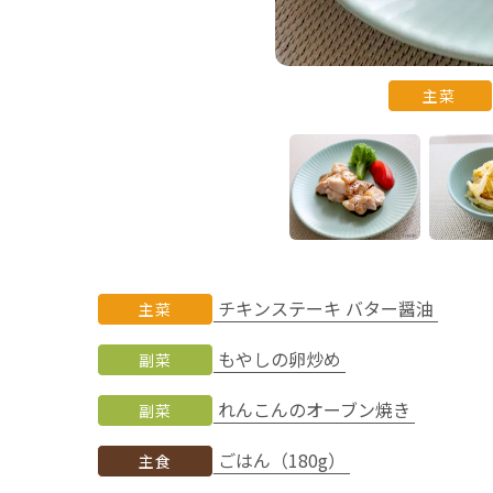
主菜
チキンステーキ バター醤油
主菜
もやしの卵炒め
副菜
れんこんのオーブン焼き
副菜
ごはん（180g）
主食