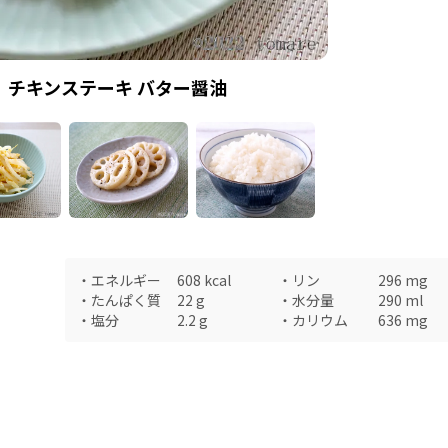
チキンステーキ バター醤油
・
エネルギー
608
kcal
・
リン
296
mg
・
たんぱく質
22
g
・
水分量
290
ml
・
塩分
2.2
g
・
カリウム
636
mg