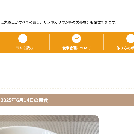
管理栄養⼠がすべて考案し、リンやカリウム等の栄養成分も確認できます。
コラムを読む
食事管理について
作り方の
2025年6月14日
の
朝食