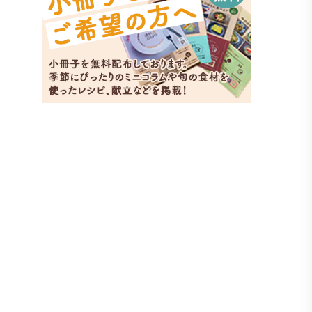
オク
副菜