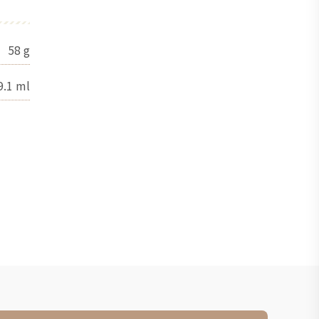
58
g
9.1
ml