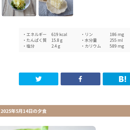
・
エネルギー
619
kcal
・
リン
186
mg
・
たんぱく質
15.8
g
・
水分量
255
ml
・
塩分
2.4
g
・
カリウム
589
mg
2025年5月14日
の
夕食