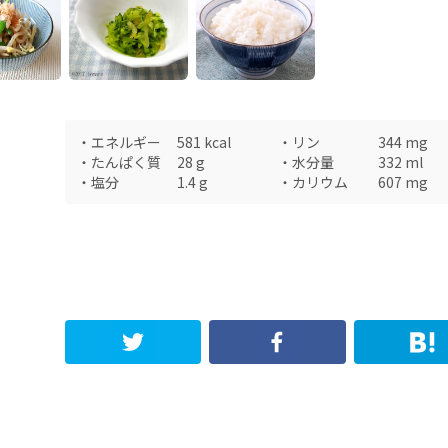
・
エネルギー
581
kcal
・
リン
344
mg
・
たんぱく質
28
g
・
水分量
332
ml
・
塩分
1.4
g
・
カリウム
607
mg