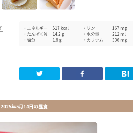
ダ
・
エネルギー
517
kcal
・
リン
167
mg
・
たんぱく質
14.2
g
・
水分量
212
ml
・
塩分
1.8
g
・
カリウム
336
mg
2025年5月14日
の
昼食