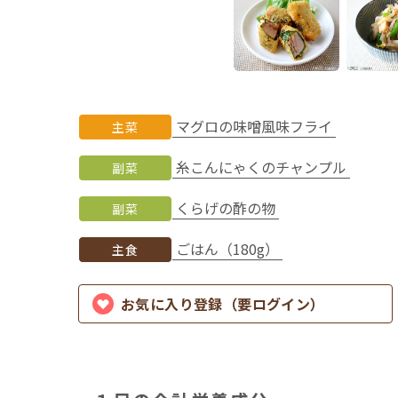
マグロの味噌風味フライ
主菜
糸こんにゃくのチャンプル
副菜
くらげの酢の物
副菜
ごはん（180g）
主食
お気に入り登録（要ログイン）