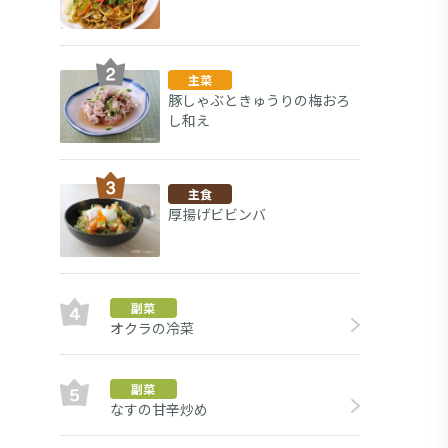
主菜
豚しゃぶときゅうりの梅おろ
し和え
主食
厚揚げビビンバ
副菜
オクラの冷菜
デザート
副菜
なすの甘辛炒め