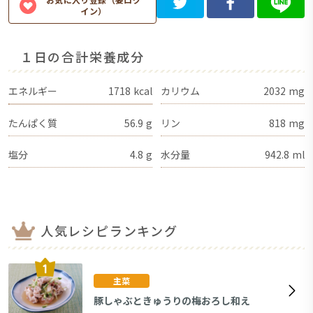
イン）
１日の合計栄養成分
エネルギー
1718
kcal
カリウム
2032
mg
たんぱく質
56.9
g
リン
818
mg
塩分
4.8
g
水分量
942.8
ml
人気レシピランキング
主菜
豚しゃぶときゅうりの梅おろし和え