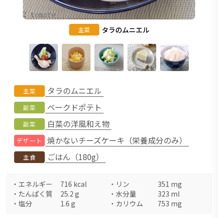
タラのムニエル
主菜
タラのムニエル
主菜
ベークドポテト
副菜
白菜の洋風和え物
副菜
焼かないチーズケーキ（栄養成分のみ）
デザート
ごはん（180g）
主食
・
エネルギー
716
kcal
・
リン
351
mg
・
たんぱく質
25.2
g
・
水分量
323
ml
・
塩分
1.6
g
・
カリウム
753
mg