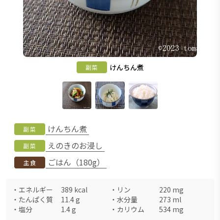
けんちん煮
副菜
けんちん煮
副菜
えのきのお浸し
副菜
ごはん（180g）
主食
・
エネルギー
389
kcal
・
リン
220
mg
・
たんぱく質
11.4
g
・
水分量
273
ml
・
塩分
1.4
g
・
カリウム
534
mg