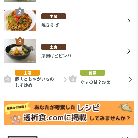
主食
焼きそば
主食
厚揚げビビンバ
主菜
副菜
豚肉とじゃがいもの
なすの甘辛炒め
しそ炒め