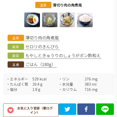
薄切り肉の角煮風
主菜
薄切り肉の角煮風
主菜
セロリのきんぴら
副菜
もやしときゅうりのしょうがポン酢和え
副菜
ごはん（180g）
主食
・
エネルギー
529
kcal
・
リン
276
mg
・
たんぱく質
20.4
g
・
水分量
383
ml
・
塩分
1.8
g
・
カリウム
716
mg
お気に入り登録（要ログ
イン）