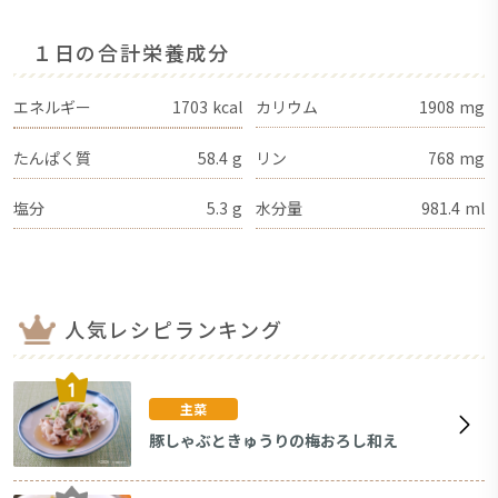
１日の合計栄養成分
エネルギー
1703
kcal
カリウム
1908
mg
たんぱく質
58.4
g
リン
768
mg
塩分
5.3
g
水分量
981.4
ml
人気レシピランキング
主菜
豚しゃぶときゅうりの梅おろし和え