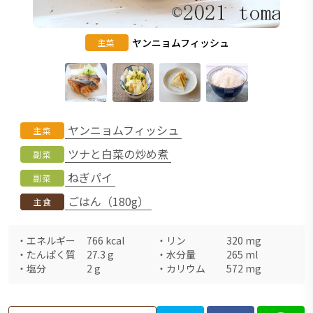
ヤンニョムフィッシュ
主菜
ヤンニョムフィッシュ
主菜
ツナと白菜の炒め煮
副菜
ねぎパイ
副菜
ごはん（180g）
主食
・
エネルギー
766
kcal
・
リン
320
mg
・
たんぱく質
27.3
g
・
水分量
265
ml
・
塩分
2
g
・
カリウム
572
mg