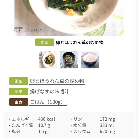
卵とほうれん草の炒め物
副菜
卵とほうれん草の炒め物
副菜
揚げなすの味噌汁
副菜
ごはん（180g）
主食
・
エネルギー
408
kcal
・
リン
172
mg
・
たんぱく質
10.7
g
・
水分量
333
ml
・
塩分
1.5
g
・
カリウム
620
mg