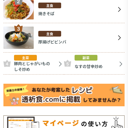
主食
焼きそば
主食
厚揚げビビンバ
主菜
副菜
豚肉とじゃがいもの
なすの甘辛炒め
しそ炒め