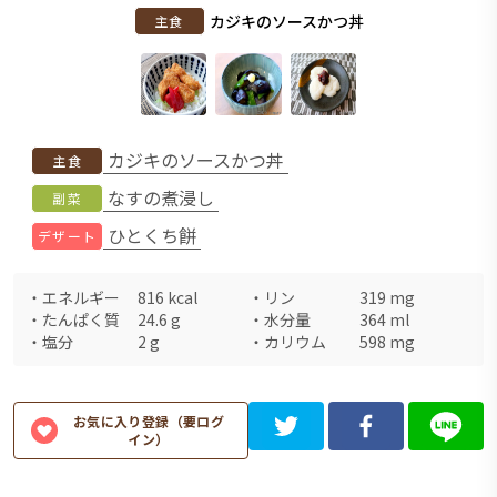
カジキのソースかつ丼
主食
カジキのソースかつ丼
主食
なすの煮浸し
副菜
ひとくち餅
デザート
・
エネルギー
816
kcal
・
リン
319
mg
・
たんぱく質
24.6
g
・
水分量
364
ml
・
塩分
2
g
・
カリウム
598
mg
お気に入り登録（要ログ
イン）