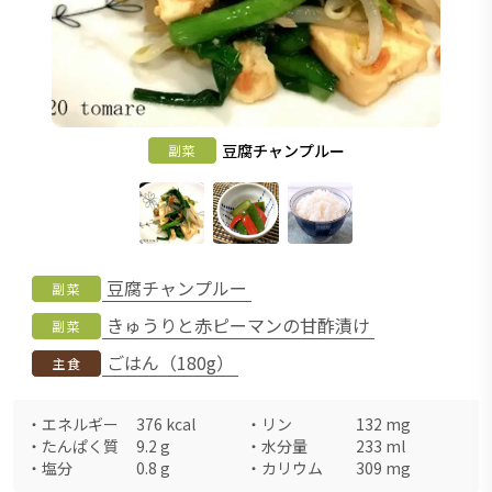
豆腐チャンプルー
副菜
豆腐チャンプルー
副菜
きゅうりと赤ピーマンの甘酢漬け
副菜
ごはん（180g）
主食
・
エネルギー
376
kcal
・
リン
132
mg
・
たんぱく質
9.2
g
・
水分量
233
ml
・
塩分
0.8
g
・
カリウム
309
mg