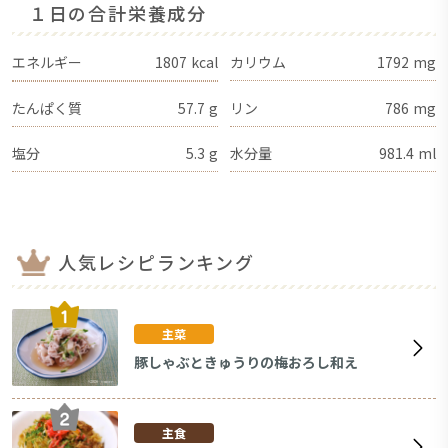
１日の合計栄養成分
エネルギー
1807
kcal
カリウム
1792
mg
たんぱく質
57.7
g
リン
786
mg
塩分
5.3
g
水分量
981.4
ml
人気レシピランキング
主菜
豚しゃぶときゅうりの梅おろし和え
主食