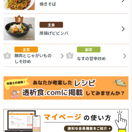
焼きそば
主食
厚揚げビビンバ
主菜
副菜
豚肉とじゃがいもの
なすの甘辛炒め
しそ炒め