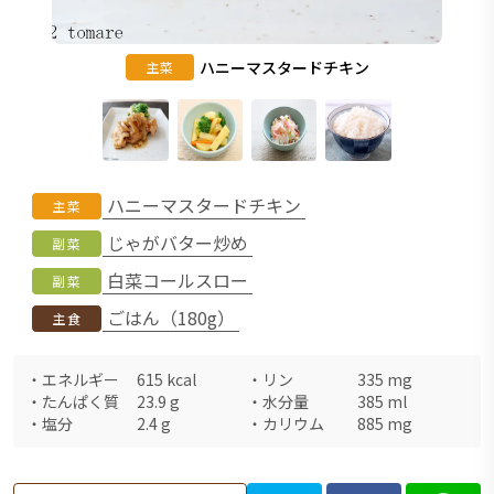
ハニーマスタードチキン
主菜
ハニーマスタードチキン
主菜
じゃがバター炒め
副菜
白菜コールスロー
副菜
ごはん（180g）
主食
・
エネルギー
615
kcal
・
リン
335
mg
・
たんぱく質
23.9
g
・
水分量
385
ml
・
塩分
2.4
g
・
カリウム
885
mg