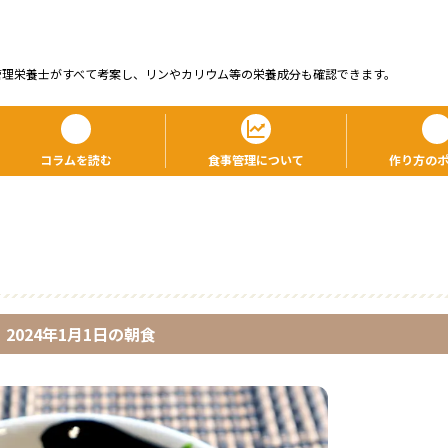
管理栄養⼠がすべて考案し、リンやカリウム等の栄養成分も確認できます。
コラムを読む
食事管理について
作り方の
2024年1月1日
の
朝食