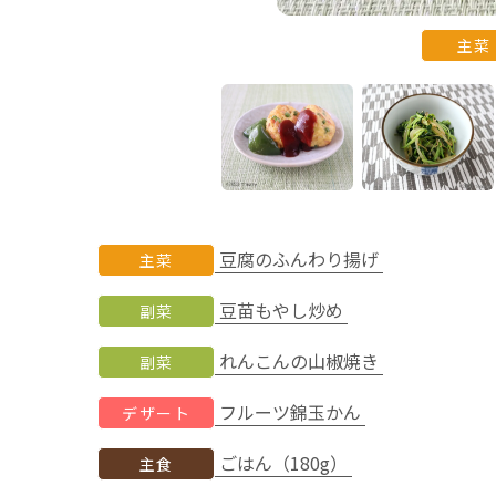
主菜
豆腐のふんわり揚げ
主菜
豆苗もやし炒め
副菜
れんこんの山椒焼き
副菜
フルーツ錦玉かん
デザート
ごはん（180g）
主食