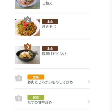
し和え
主食
焼きそば
主食
厚揚げビビンバ
主菜
豚肉とじゃがいものしそ炒め
副菜
副菜
なすの甘辛炒め