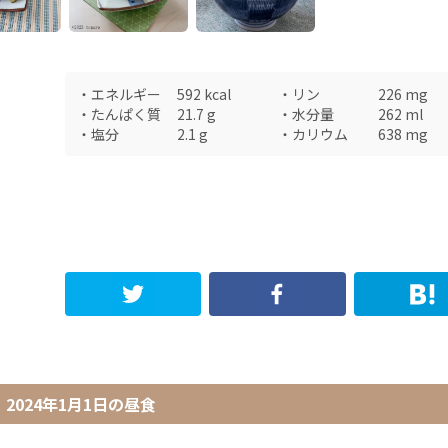
・
エネルギー
592
kcal
・
リン
226
mg
・
たんぱく質
21.7
g
・
水分量
262
ml
・
塩分
2.1
g
・
カリウム
638
mg
2024年1月1日
の
昼食