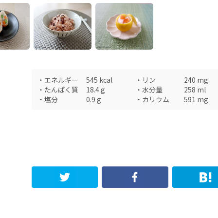
・
エネルギー
545
kcal
・
リン
240
mg
・
たんぱく質
18.4
g
・
水分量
258
ml
・
塩分
0.9
g
・
カリウム
591
mg