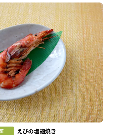
えびの塩麹焼き
菜