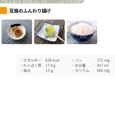
豆腐のふんわり揚げ
・
エネルギー
628
kcal
・
リン
272
mg
・
たんぱく質
17.4
g
・
水分量
417
ml
・
塩分
1.5
g
・
カリウム
660
mg