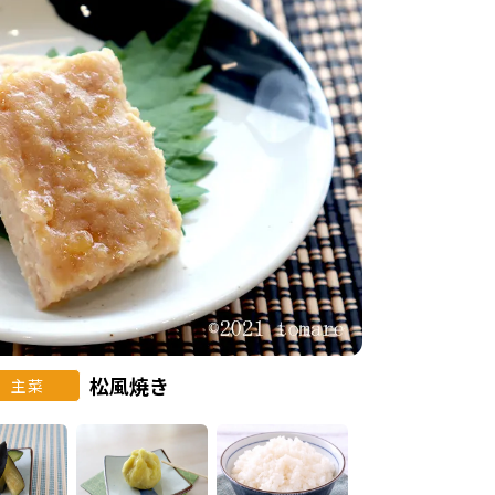
松風焼き
主菜