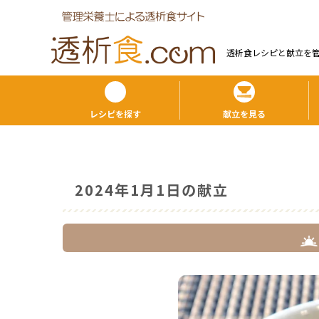
透析食レシピと献⽴を
レシピを探す
献立を見る
2024年1月1日の献立