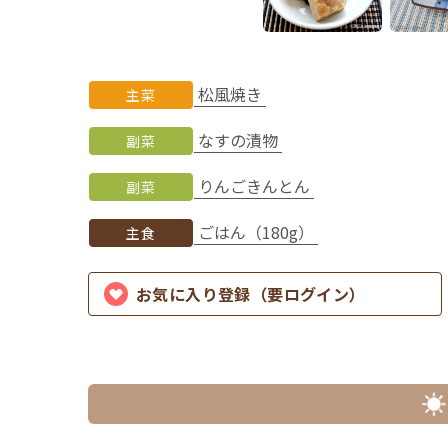
松風焼き
主菜
なすの漬物
副菜
りんごきんとん
副菜
ごはん（180g）
主食
お気に入り登録（要ログイン）