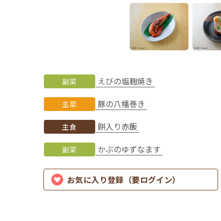
えびの塩麹焼き
副菜
豚の八幡巻き
主菜
餅入り赤飯
主食
かぶのゆずなます
副菜
お気に入り登録（要ログイン）