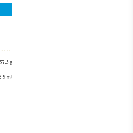
57.5
g
6.5
ml