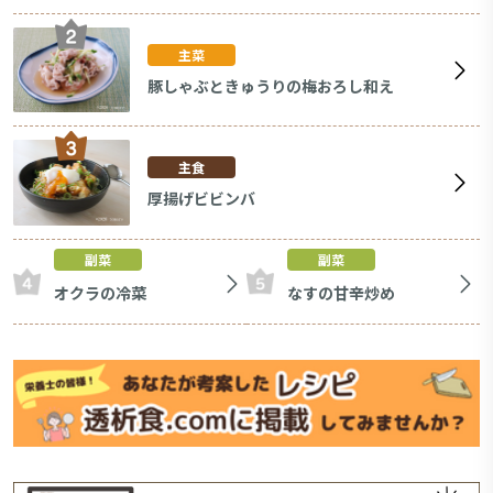
主菜
豚しゃぶときゅうりの梅おろし和え
主食
厚揚げビビンバ
副菜
副菜
オクラの冷菜
なすの甘辛炒め