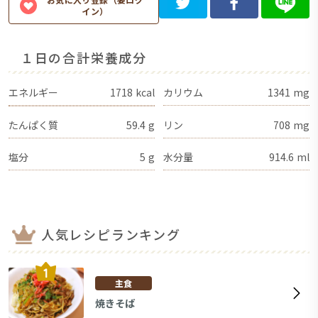
イン）
１日の合計栄養成分
エネルギー
1718
kcal
カリウム
1341
mg
たんぱく質
59.4
g
リン
708
mg
塩分
5
g
水分量
914.6
ml
人気レシピランキング
主食
焼きそば