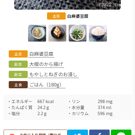
白麻婆豆腐
主菜
白麻婆豆腐
主菜
大根のから揚げ
副菜
もやしとねぎのお浸し
副菜
ごはん（180g）
主食
・
エネルギー
667
kcal
・
リン
298
mg
・
たんぱく質
24.2
g
・
水分量
374
ml
・
塩分
2.2
g
・
カリウム
596
mg
お気に入り登録（要ログ