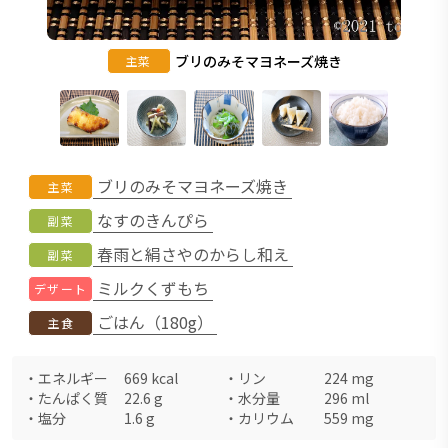
ブリのみそマヨネーズ焼き
主菜
ブリのみそマヨネーズ焼き
主菜
なすのきんぴら
副菜
春雨と絹さやのからし和え
副菜
ミルクくずもち
デザート
ごはん（180g）
主食
・
エネルギー
669
kcal
・
リン
224
mg
・
たんぱく質
22.6
g
・
水分量
296
ml
・
塩分
1.6
g
・
カリウム
559
mg