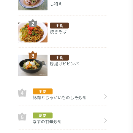
し和え
主食
焼きそば
主食
厚揚げビビンバ
主菜
豚肉とじゃがいものしそ炒め
まい
副菜
副菜
なすの甘辛炒め