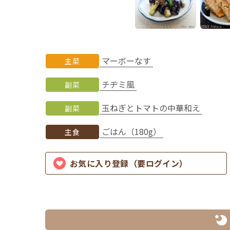
マーボーなす
主菜
チヂミ風
副菜
玉ねぎとトマトの中華和え
副菜
ごはん（180g）
主食
お気に入り登録（要ログイン）