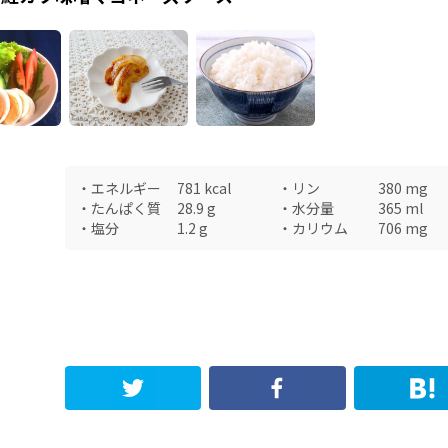
・
エネルギー
781
kcal
・
リン
380
mg
・
たんぱく質
28.9
g
・
水分量
365
ml
・
塩分
1.2
g
・
カリウム
706
mg