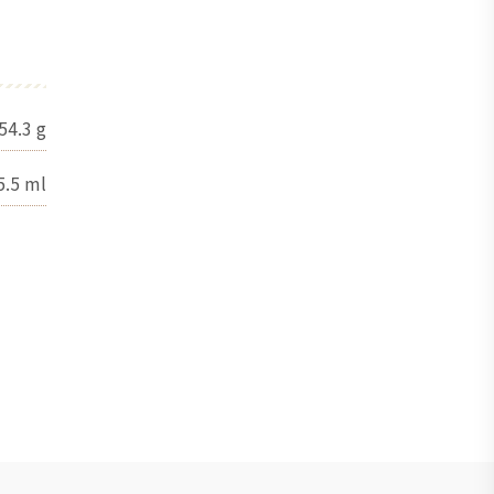
54.3
g
5.5
ml