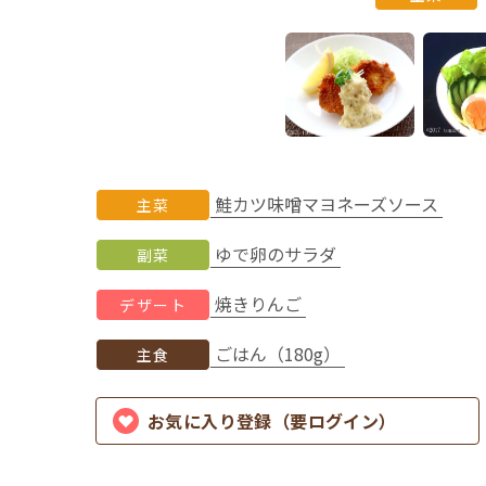
鮭カツ味噌マヨネーズソース
主菜
ゆで卵のサラダ
副菜
焼きりんご
デザート
ごはん（180g）
主食
お気に入り登録（要ログイン）