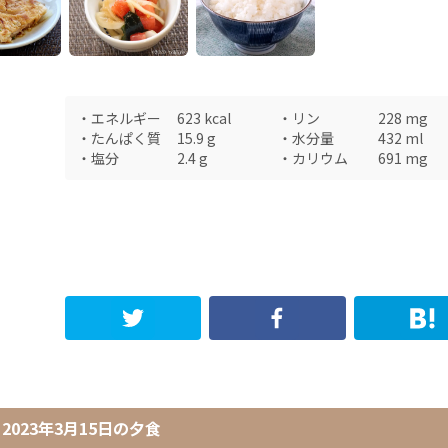
・
エネルギー
623
kcal
・
リン
228
mg
・
たんぱく質
15.9
g
・
水分量
432
ml
・
塩分
2.4
g
・
カリウム
691
mg
2023年3月15日
の
夕食