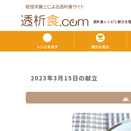
透析食レシピと献⽴を
レシピを探す
献立を見る
2023年3月15日の献立