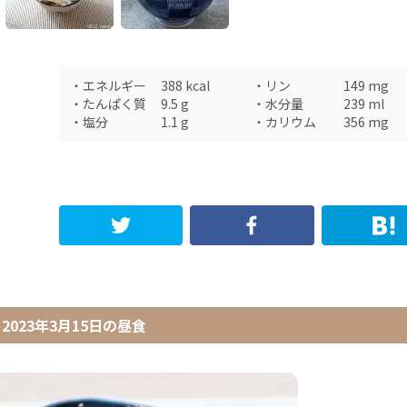
・
エネルギー
388
kcal
・
リン
149
mg
・
たんぱく質
9.5
g
・
水分量
239
ml
・
塩分
1.1
g
・
カリウム
356
mg
2023年3月15日
の
昼食