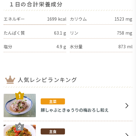
１日の合計栄養成分
エネルギー
1699
kcal
カリウム
1523
mg
たんぱく質
63.1
g
リン
758
mg
塩分
4.9
g
水分量
873
ml
人気レシピランキング
主菜
豚しゃぶときゅうりの梅おろし和え
主食