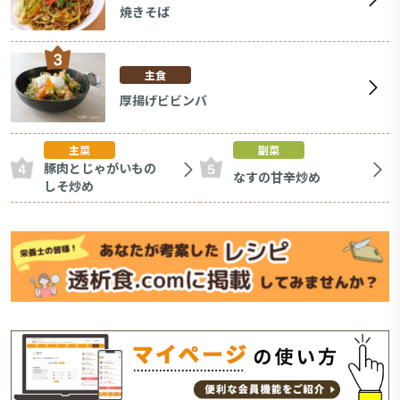
焼きそば
主食
厚揚げビビンバ
主菜
副菜
豚肉とじゃがいもの
なすの甘辛炒め
しそ炒め