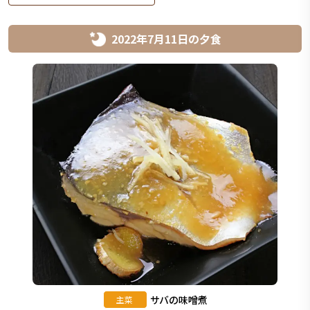
2022年7月11日
の
夕食
サバの味噌煮
主菜