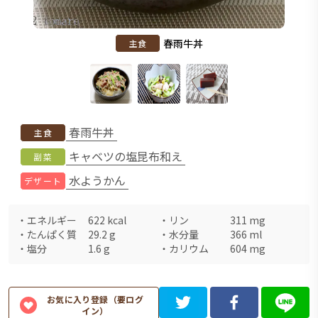
春雨牛丼
主食
春雨牛丼
主食
キャベツの塩昆布和え
副菜
水ようかん
デザート
・
エネルギー
622
kcal
・
リン
311
mg
・
たんぱく質
29.2
g
・
水分量
366
ml
・
塩分
1.6
g
・
カリウム
604
mg
お気に入り登録（要ログ
イン）