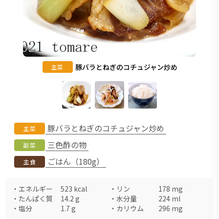
豚バラとねぎのコチュジャン炒め
主菜
豚バラとねぎのコチュジャン炒め
主菜
三色酢の物
副菜
ごはん（180g）
主食
・
エネルギー
523
kcal
・
リン
178
mg
・
たんぱく質
14.2
g
・
水分量
224
ml
・
塩分
1.7
g
・
カリウム
296
mg