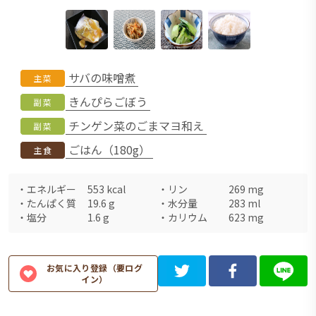
サバの味噌煮
主菜
きんぴらごぼう
副菜
チンゲン菜のごまマヨ和え
副菜
ごはん（180g）
主食
・
エネルギー
553
kcal
・
リン
269
mg
・
たんぱく質
19.6
g
・
水分量
283
ml
・
塩分
1.6
g
・
カリウム
623
mg
お気に入り登録（要ログ
イン）