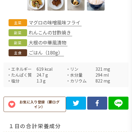
マグロの味噌風味フライ
主菜
れんこんの甘酢焼き
副菜
大根の中華風漬物
副菜
ごはん（180g）
主食
・
エネルギー
619
kcal
・
リン
321
mg
・
たんぱく質
24.7
g
・
水分量
294
ml
・
塩分
1.3
g
・
カリウム
822
mg
お気に入り登録（要ログ
イン）
１日の合計栄養成分