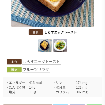
しらすエッグトースト
主食
しらすエッグトースト
主食
フルーツサラダ
副菜
・
エネルギー
413
kcal
・
リン
174
mg
・
たんぱく質
14
g
・
水分量
121
ml
・
塩分
1.6
g
・
カリウム
307
mg