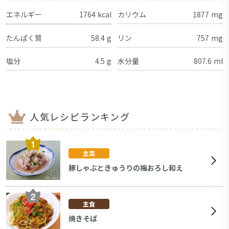
エネルギー
1764
kcal
カリウム
1877
mg
たんぱく質
58.4
g
リン
757
mg
塩分
4.5
g
水分量
807.6
ml
人気レシピランキング
主菜
豚しゃぶときゅうりの梅おろし和え
主食
焼きそば