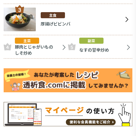
主食
厚揚げビビンバ
主菜
副菜
豚肉とじゃがいもの
なすの甘辛炒め
しそ炒め