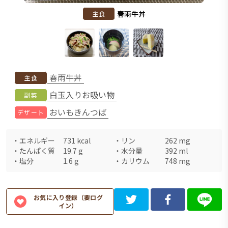
春雨牛丼
主食
春雨牛丼
主食
白玉入りお吸い物
副菜
おいもきんつば
デザート
・
エネルギー
731
kcal
・
リン
262
mg
・
たんぱく質
19.7
g
・
水分量
392
ml
・
塩分
1.6
g
・
カリウム
748
mg
お気に入り登録（要ログ
イン）