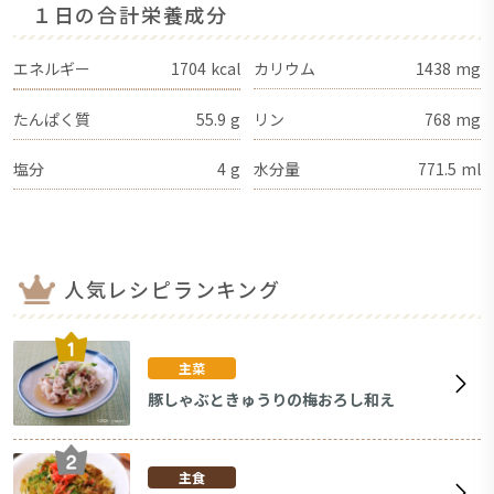
１日の合計栄養成分
エネルギー
1704
kcal
カリウム
1438
mg
たんぱく質
55.9
g
リン
768
mg
塩分
4
g
水分量
771.5
ml
人気レシピランキング
主菜
豚しゃぶときゅうりの梅おろし和え
主食