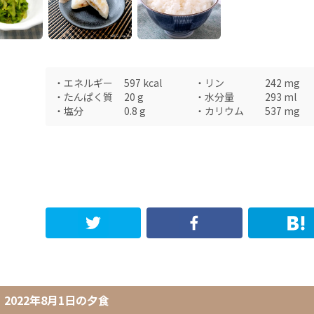
・
エネルギー
597
kcal
・
リン
242
mg
・
たんぱく質
20
g
・
水分量
293
ml
・
塩分
0.8
g
・
カリウム
537
mg
2022年8月1日
の
夕食