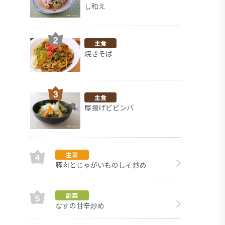
し和え
主食
焼きそば
主食
厚揚げビビンバ
主菜
豚肉とじゃがいものしそ炒め
大
副菜
副菜
なすの甘辛炒め