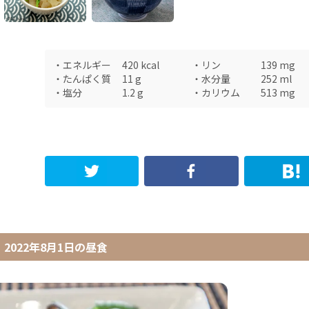
・
エネルギー
420
kcal
・
リン
139
mg
・
たんぱく質
11
g
・
水分量
252
ml
・
塩分
1.2
g
・
カリウム
513
mg
2022年8月1日
の
昼食