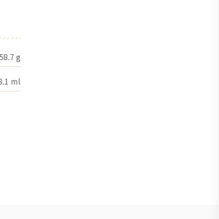
58.7
g
8.1
ml