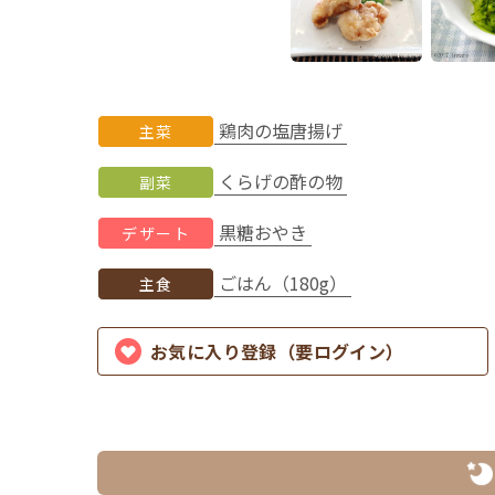
鶏肉の塩唐揚げ
主菜
くらげの酢の物
副菜
黒糖おやき
デザート
ごはん（180g）
主食
お気に入り登録（要ログイン）