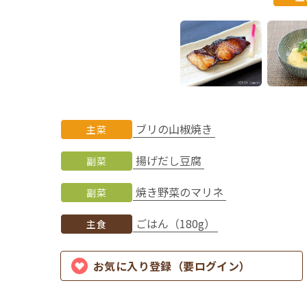
ブリの山椒焼き
主菜
揚げだし豆腐
副菜
焼き野菜のマリネ
副菜
ごはん（180g）
主食
お気に入り登録（要ログイン）