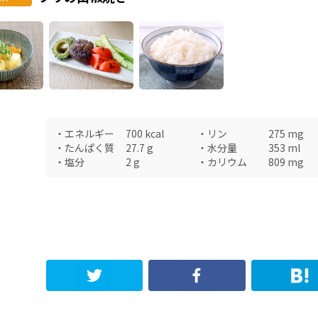
・
エネルギー
700
kcal
・
リン
275
mg
・
たんぱく質
27.7
g
・
水分量
353
ml
・
塩分
2
g
・
カリウム
809
mg