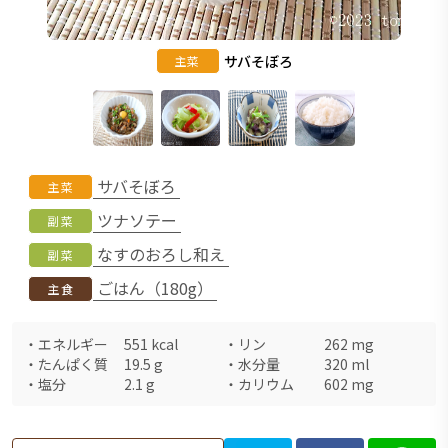
サバそぼろ
主菜
サバそぼろ
主菜
ツナソテー
副菜
なすのおろし和え
副菜
ごはん（180g）
主食
・
エネルギー
551
kcal
・
リン
262
mg
・
たんぱく質
19.5
g
・
水分量
320
ml
・
塩分
2.1
g
・
カリウム
602
mg