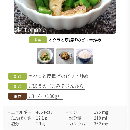
オクラと厚揚げのピリ辛炒め
副菜
オクラと厚揚げのピリ辛炒め
副菜
ごぼうのごまみそきんぴら
副菜
ごはん（180g）
主食
・
エネルギー
465
kcal
・
リン
195
mg
・
たんぱく質
12.1
g
・
水分量
218
ml
・
塩分
1.1
g
・
カリウム
362
mg