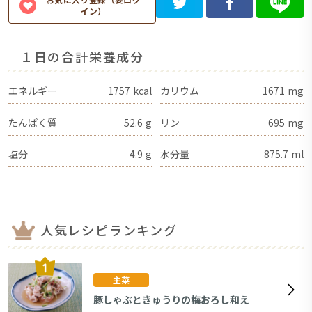
イン）
１日の合計栄養成分
エネルギー
1757
kcal
カリウム
1671
mg
たんぱく質
52.6
g
リン
695
mg
塩分
4.9
g
水分量
875.7
ml
人気レシピランキング
主菜
豚しゃぶときゅうりの梅おろし和え