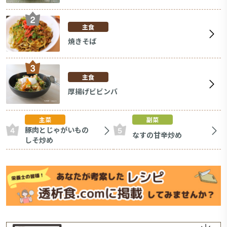
主食
焼きそば
主食
厚揚げビビンバ
主菜
副菜
豚肉とじゃがいもの
なすの甘辛炒め
しそ炒め