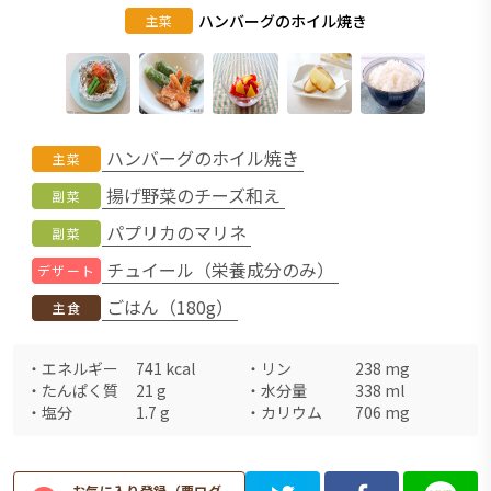
ハンバーグのホイル焼き
主菜
ハンバーグのホイル焼き
主菜
揚げ野菜のチーズ和え
副菜
パプリカのマリネ
副菜
チュイール（栄養成分のみ）
デザート
ごはん（180g）
主食
・
エネルギー
741
kcal
・
リン
238
mg
・
たんぱく質
21
g
・
水分量
338
ml
・
塩分
1.7
g
・
カリウム
706
mg
お気に入り登録（要ログ