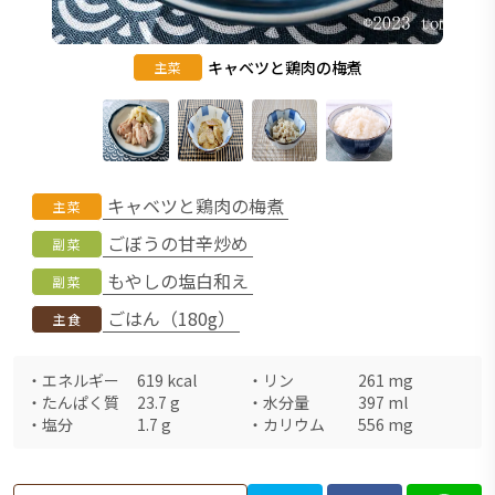
キャベツと鶏肉の梅煮
主菜
キャベツと鶏肉の梅煮
主菜
ごぼうの甘辛炒め
副菜
もやしの塩白和え
副菜
ごはん（180g）
主食
・
エネルギー
619
kcal
・
リン
261
mg
・
たんぱく質
23.7
g
・
水分量
397
ml
・
塩分
1.7
g
・
カリウム
556
mg