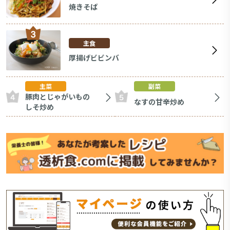
焼きそば
主食
厚揚げビビンバ
主菜
副菜
豚肉とじゃがいもの
なすの甘辛炒め
しそ炒め