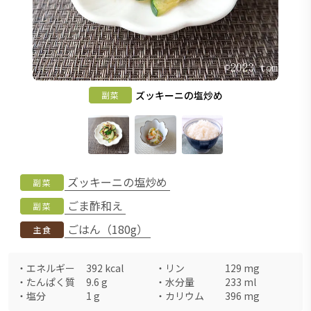
ズッキーニの塩炒め
副菜
ズッキーニの塩炒め
副菜
ごま酢和え
副菜
ごはん（180g）
主食
・
エネルギー
392
kcal
・
リン
129
mg
・
たんぱく質
9.6
g
・
水分量
233
ml
・
塩分
1
g
・
カリウム
396
mg