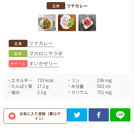
ツナカレー
主食
ツナカレー
主食
マカロニサラダ
副菜
すいかゼリー
デザート
・
エネルギー
733
kcal
・
リン
236
mg
・
たんぱく質
17.2
g
・
水分量
502
ml
・
塩分
2.3
g
・
カリウム
751
mg
お気に入り登録（要ログ
イン）