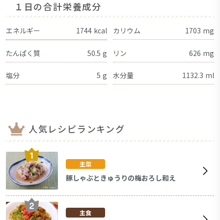
１日の合計栄養成分
エネルギー
1744
kcal
カリウム
1703
mg
たんぱく質
50.5
g
リン
626
mg
塩分
5
g
水分量
1132.3
ml
人気レシピランキング
主菜
豚しゃぶときゅうりの梅おろし和え
主食