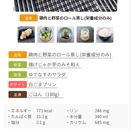
鶏肉と野菜のロール蒸し(栄養成分のみ)
主菜
鶏肉と野菜のロール蒸し(栄養成分のみ)
主菜
揚げじゃが芋のみそ和え
副菜
ゆでなすのサラダ
副菜
白ごまプリン
デザート
ごはん（180g）
主食
・
エネルギー
771
kcal
・
リン
246
mg
・
たんぱく質
21.2
g
・
水分量
340
ml
・
塩分
2.1
g
・
カリウム
645
mg