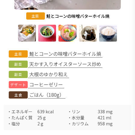
鮭とコーンの味噌バターホイル焼
主菜
鮭とコーンの味噌バターホイル焼
主菜
天かす入りオイスターソース炒め
副菜
大根のゆかり和え
副菜
コーヒーゼリー
デザート
ごはん（180g）
主食
・
エネルギー
639
kcal
・
リン
338
mg
・
たんぱく質
25
g
・
水分量
421
ml
・
塩分
2
g
・
カリウム
958
mg