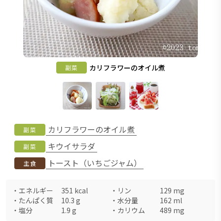
カリフラワーのオイル煮
副菜
カリフラワーのオイル煮
副菜
キウイサラダ
副菜
トースト（いちごジャム）
主食
・
エネルギー
351
kcal
・
リン
129
mg
・
たんぱく質
10.3
g
・
水分量
162
ml
・
塩分
1.9
g
・
カリウム
489
mg