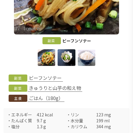
ビーフンソテー
副菜
ビーフンソテー
副菜
きゅうりと山芋の和え物
副菜
ごはん（180g）
主食
・
エネルギー
412
kcal
・
リン
123
mg
・
たんぱく質
9.7
g
・
水分量
199
ml
・
塩分
1.3
g
・
カリウム
344
mg