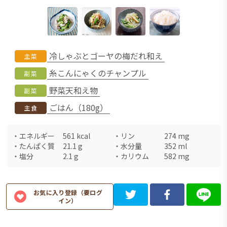
冷しゃぶとゴーヤの梅だれ和え
主菜
糸こんにゃくのチャンプル
副菜
野菜天和え物
副菜
ごはん（180g）
主食
・
エネルギー
561
kcal
・
リン
274
mg
・
たんぱく質
21.1
g
・
水分量
352
ml
・
塩分
2.1
g
・
カリウム
582
mg
お気に入り登録（要ログ
イン）