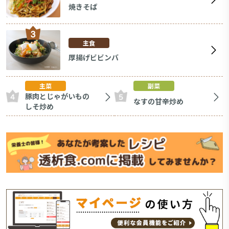
焼きそば
主食
厚揚げビビンバ
主菜
副菜
豚肉とじゃがいもの
なすの甘辛炒め
しそ炒め