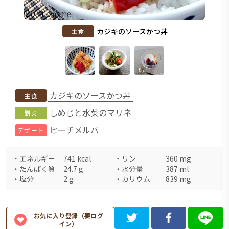
カジキのソースかつ丼
主食
カジキのソースかつ丼
主食
しめじと水菜のマリネ
副菜
ピーチメルバ
デザート
・
エネルギー
741
kcal
・
リン
360
mg
・
たんぱく質
24.7
g
・
水分量
387
ml
・
塩分
2
g
・
カリウム
839
mg
お気に入り登録（要ログ
イン）