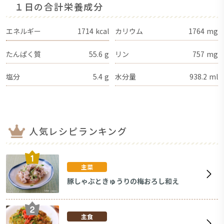
１日の合計栄養成分
エネルギー
1714
kcal
カリウム
1764
mg
たんぱく質
55.6
g
リン
757
mg
塩分
5.4
g
水分量
938.2
ml
人気レシピランキング
主菜
豚しゃぶときゅうりの梅おろし和え
主食