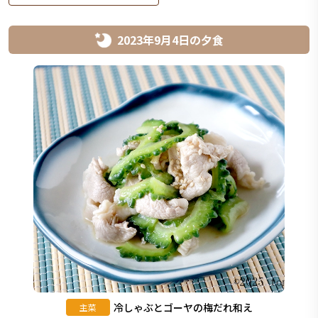
2023年9月4日
の
夕食
冷しゃぶとゴーヤの梅だれ和え
主菜