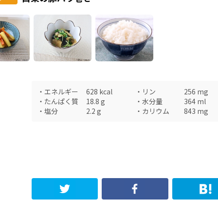
・
エネルギー
628
kcal
・
リン
256
mg
・
たんぱく質
18.8
g
・
水分量
364
ml
・
塩分
2.2
g
・
カリウム
843
mg