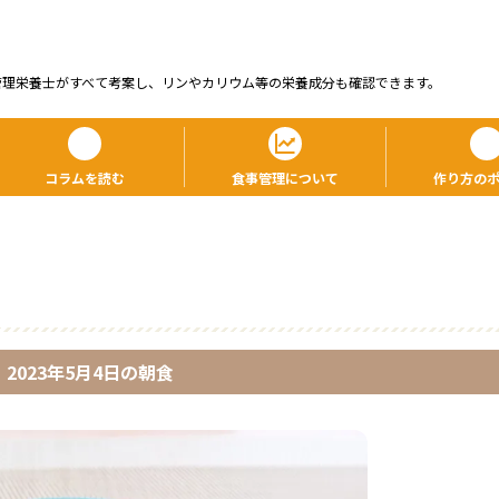
管理栄養⼠がすべて考案し、リンやカリウム等の栄養成分も確認できます。
コラムを読む
食事管理について
作り方の
2023年5月4日
の
朝食