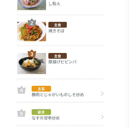
し和え
主食
焼きそば
主食
厚揚げビビンバ
主菜
豚肉とじゃがいものしそ炒め
キャベ
副菜
副菜
なすの甘辛炒め