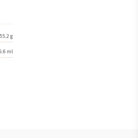
55.2
g
5.6
ml