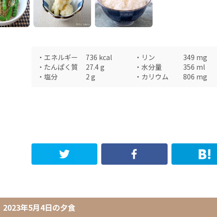
・
エネルギー
736
kcal
・
リン
349
mg
・
たんぱく質
27.4
g
・
水分量
356
ml
・
塩分
2
g
・
カリウム
806
mg
2023年5月4日
の
夕食