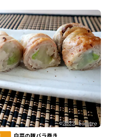
白菜の豚バラ巻き
菜