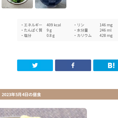
・
エネルギー
409
kcal
・
リン
146
mg
・
たんぱく質
9
g
・
水分量
246
ml
・
塩分
0.8
g
・
カリウム
428
mg
2023年5月4日
の
昼食