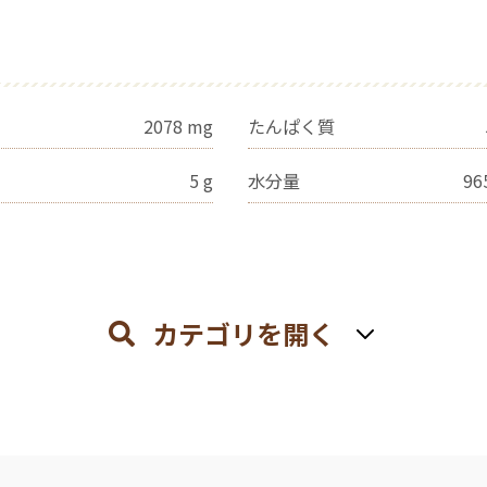
2078
mg
たんぱく質
5
g
水分量
96
カテゴリを開く