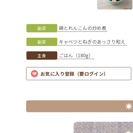
鶏とれんこんの炒め煮
副菜
キャベツとねぎのあっさり和え
副菜
ごはん（180g）
主食
お気に入り登録（要ログイン）