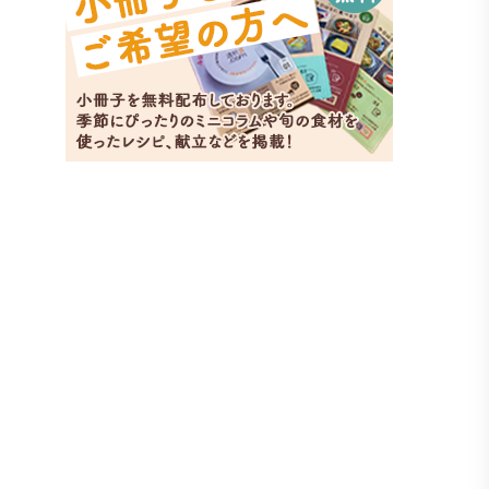
ひき肉
副菜