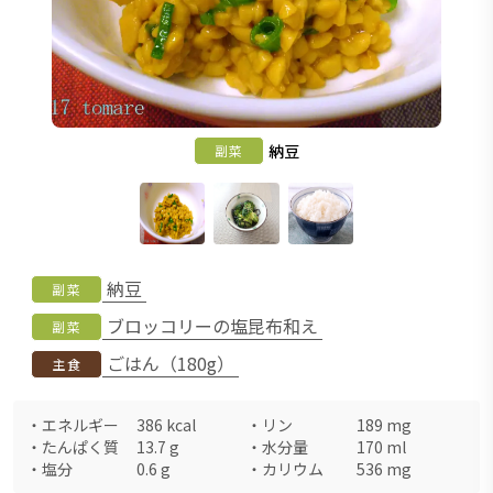
納豆
副菜
納豆
副菜
ブロッコリーの塩昆布和え
副菜
ごはん（180g）
主食
・
エネルギー
386
kcal
・
リン
189
mg
・
たんぱく質
13.7
g
・
水分量
170
ml
・
塩分
0.6
g
・
カリウム
536
mg