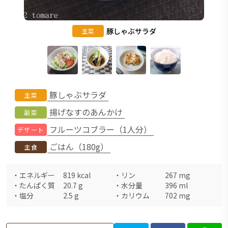
豚しゃぶサラダ
主菜
豚しゃぶサラダ
主菜
揚げなすのあんかけ
副菜
フルーツコブラー（1人分）
デザート
ごはん（180g）
主食
・
エネルギー
819
kcal
・
リン
267
mg
・
たんぱく質
20.7
g
・
水分量
396
ml
・
塩分
2.5
g
・
カリウム
702
mg