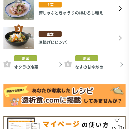
主菜
豚しゃぶときゅうりの梅おろし和え
主食
厚揚げビビンバ
副菜
副菜
オクラの冷菜
なすの甘辛炒め