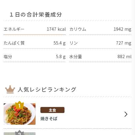
１日の合計栄養成分
エネルギー
1747
kcal
カリウム
1942
mg
たんぱく質
55.4
g
リン
727
mg
塩分
5.8
g
水分量
882
ml
人気レシピランキング
主食
焼きそば