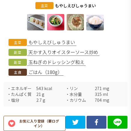
もやしえびしゅうまい
主菜
もやしえびしゅうまい
主菜
天かす入りオイスターソース炒め
副菜
玉ねぎのドレッシング和え
副菜
ごはん（180g）
主食
・
エネルギー
543
kcal
・
リン
271
mg
・
たんぱく質
21
g
・
水分量
315
ml
・
塩分
2.7
g
・
カリウム
704
mg
お気に入り登録（要ログ
イン）