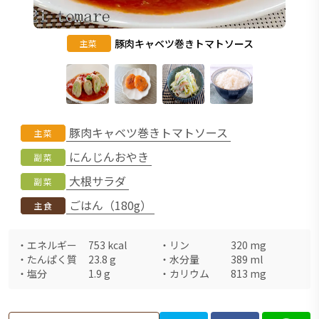
豚肉キャベツ巻きトマトソース
主菜
豚肉キャベツ巻きトマトソース
主菜
にんじんおやき
副菜
大根サラダ
副菜
ごはん（180g）
主食
・
エネルギー
753
kcal
・
リン
320
mg
・
たんぱく質
23.8
g
・
水分量
389
ml
・
塩分
1.9
g
・
カリウム
813
mg