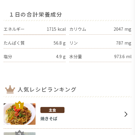
１日の合計栄養成分
エネルギー
1715
kcal
カリウム
2047
mg
たんぱく質
56.8
g
リン
787
mg
塩分
4.9
g
水分量
973.6
ml
人気レシピランキング
主食
焼きそば