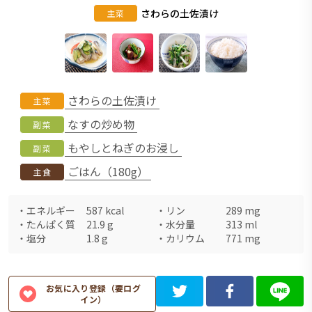
さわらの土佐漬け
主菜
さわらの土佐漬け
主菜
なすの炒め物
副菜
もやしとねぎのお浸し
副菜
ごはん（180g）
主食
・
エネルギー
587
kcal
・
リン
289
mg
・
たんぱく質
21.9
g
・
水分量
313
ml
・
塩分
1.8
g
・
カリウム
771
mg
お気に入り登録（要ログ
イン）