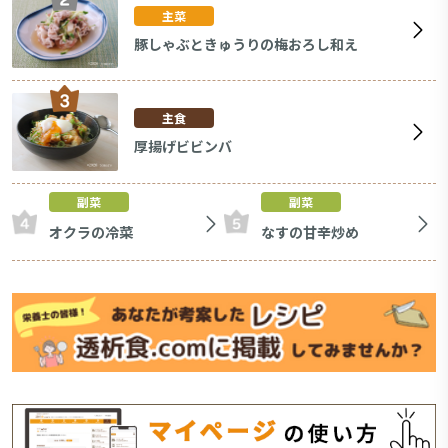
主菜
豚しゃぶときゅうりの梅おろし和え
主食
厚揚げビビンバ
副菜
副菜
オクラの冷菜
なすの甘辛炒め