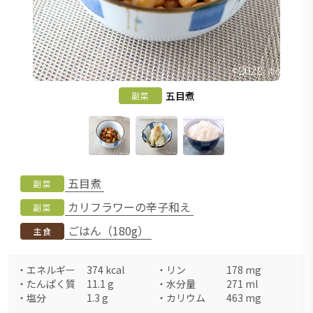
五目煮
副菜
五目煮
副菜
カリフラワーの辛子和え
副菜
ごはん（180g）
主食
・
エネルギー
374
kcal
・
リン
178
mg
・
たんぱく質
11.1
g
・
水分量
271
ml
・
塩分
1.3
g
・
カリウム
463
mg