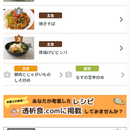
主食
焼きそば
主食
厚揚げビビンバ
主菜
副菜
豚肉とじゃがいもの
なすの甘辛炒め
しそ炒め