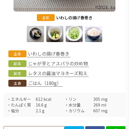
いわしの揚げ春巻き
主菜
いわしの揚げ春巻き
主菜
じゃが芋とアスパラの炒め物
副菜
レタスの醤油マヨネーズ和え
副菜
ごはん（180g）
主食
・
エネルギー
612
kcal
・
リン
305
mg
・
たんぱく質
16.6
g
・
水分量
269
ml
・
塩分
2.1
g
・
カリウム
607
mg