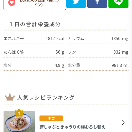
イン）
１日の合計栄養成分
エネルギー
1817
kcal
カリウム
1850
mg
たんぱく質
56
g
リン
832
mg
塩分
4.9
g
水分量
981.8
ml
人気レシピランキング
主菜
豚しゃぶときゅうりの梅おろし和え