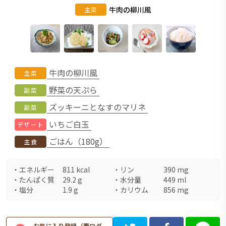
牛肉の柳川風
主菜
牛肉の柳川風
主菜
野菜の天ぷら
副菜
ズッキーニとなすのマリネ
副菜
いちご白玉
デザート
ごはん（180g）
主食
・
エネルギー
811
kcal
・
リン
390
mg
・
たんぱく質
29.2
g
・
水分量
449
ml
・
塩分
1.9
g
・
カリウム
856
mg
お気に入り登録（要ログ