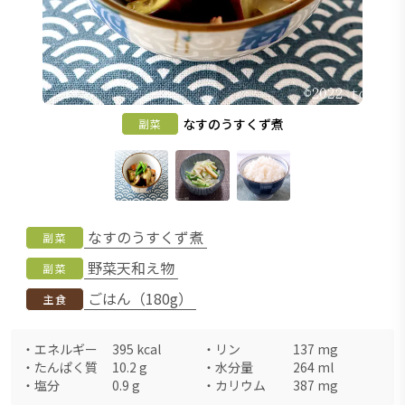
なすのうすくず煮
副菜
なすのうすくず煮
副菜
野菜天和え物
副菜
ごはん（180g）
主食
・
エネルギー
395
kcal
・
リン
137
mg
・
たんぱく質
10.2
g
・
水分量
264
ml
・
塩分
0.9
g
・
カリウム
387
mg