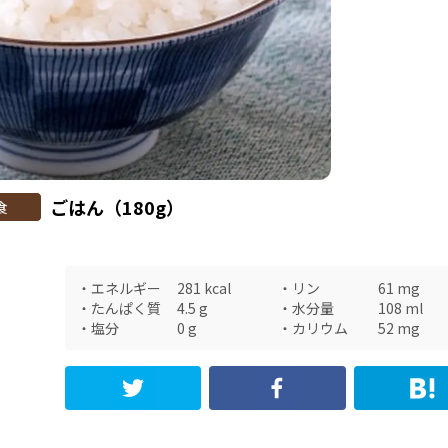
ごはん（180g）
食
・
エネルギー
281
kcal
・
リン
61
mg
・
たんぱく質
4.5
g
・
水分量
108
ml
・
塩分
0
g
・
カリウム
52
mg