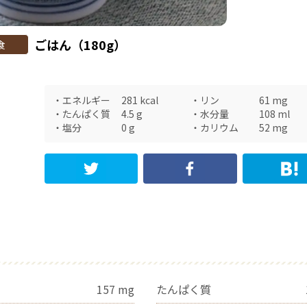
ごはん（180g）
食
・
エネルギー
281
kcal
・
リン
61
mg
・
たんぱく質
4.5
g
・
水分量
108
ml
・
塩分
0
g
・
カリウム
52
mg
157
mg
たんぱく質