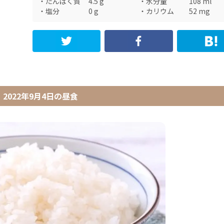
・
たんぱく質
4.5
g
・
水分量
108
ml
・
塩分
0
g
・
カリウム
52
mg
2022年9月4日
の
昼食