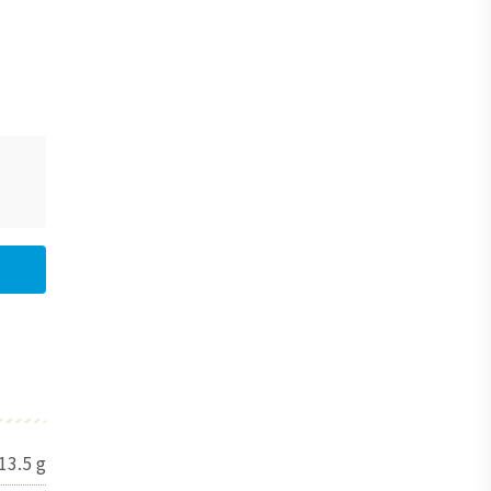
13.5
g