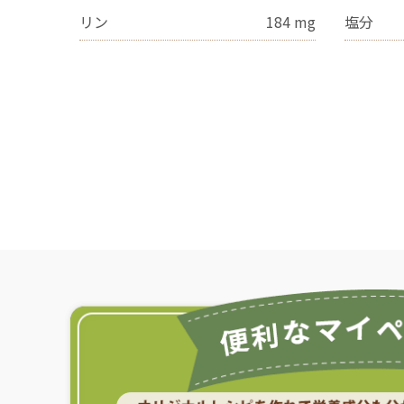
リン
184
mg
塩分