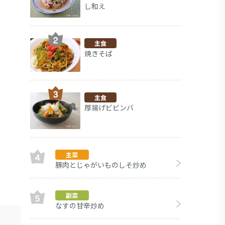
し和え
主食
焼きそば
主食
厚揚げビビンバ
主菜
豚肉とじゃがいものしそ炒め
副菜
なすの甘辛炒め