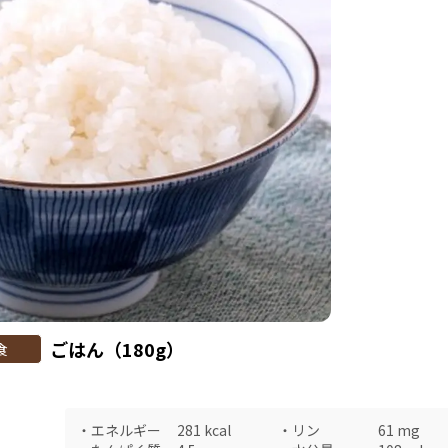
ごはん（180g）
食
・
エネルギー
281
kcal
・
リン
61
mg