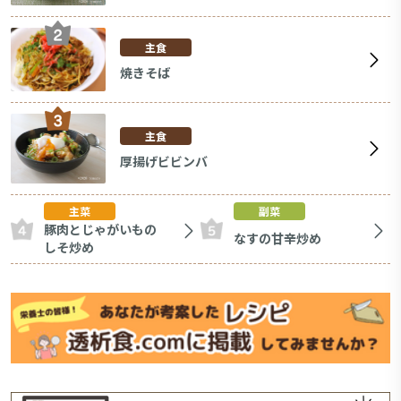
主食
焼きそば
主食
厚揚げビビンバ
主菜
副菜
豚肉とじゃがいもの
なすの甘辛炒め
しそ炒め