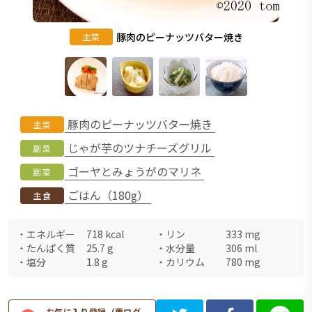
豚肉のピーナッツバター焼き
主菜
豚肉のピーナッツバター焼き
主菜
じゃが芋のツナチーズグリル
副菜
ゴーヤとみょうがのマリネ
副菜
ごはん（180g）
主食
・
エネルギー
718
kcal
・
リン
333
mg
・
たんぱく質
25.7
g
・
水分量
306
ml
・
塩分
1.8
g
・
カリウム
780
mg
お気に入り登録（要ログ