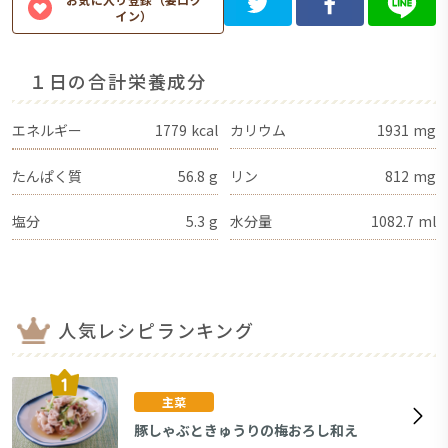
イン）
１日の合計栄養成分
エネルギー
1779
kcal
カリウム
1931
mg
たんぱく質
56.8
g
リン
812
mg
塩分
5.3
g
水分量
1082.7
ml
人気レシピランキング
主菜
豚しゃぶときゅうりの梅おろし和え