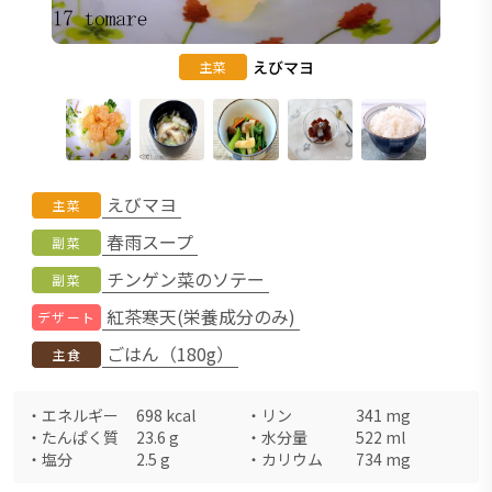
えびマヨ
主菜
えびマヨ
主菜
春雨スープ
副菜
チンゲン菜のソテー
副菜
紅茶寒天(栄養成分のみ)
デザート
ごはん（180g）
主食
・
エネルギー
698
kcal
・
リン
341
mg
・
たんぱく質
23.6
g
・
水分量
522
ml
・
塩分
2.5
g
・
カリウム
734
mg