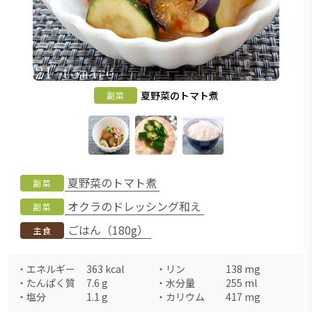
夏野菜のトマト煮
副菜
夏野菜のトマト煮
副菜
オクラのドレッシング和え
副菜
ごはん（180g）
主食
・
エネルギー
363
kcal
・
リン
138
mg
・
たんぱく質
7.6
g
・
水分量
255
ml
・
塩分
1.1
g
・
カリウム
417
mg