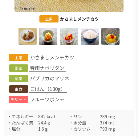
かさましメンチカツ
主菜
かさましメンチカツ
主菜
春雨ナポリタン
副菜
パプリカのマリネ
副菜
ごはん（180g）
主食
フルーツポンチ
デザート
・
エネルギー
842
kcal
・
リン
289
mg
・
たんぱく質
24.4
g
・
水分量
374
ml
・
塩分
1.6
g
・
カリウム
793
mg