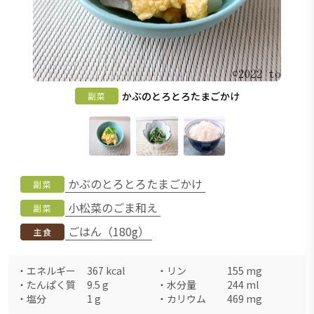
かぶのとろとろたまごかけ
副菜
かぶのとろとろたまごかけ
副菜
小松菜のごま和え
副菜
ごはん（180g）
主食
・
エネルギー
367
kcal
・
リン
155
mg
・
たんぱく質
9.5
g
・
水分量
244
ml
・
塩分
1
g
・
カリウム
469
mg