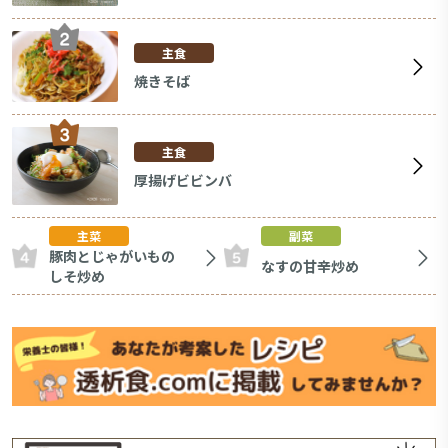
主食
焼きそば
主食
厚揚げビビンバ
主菜
副菜
豚肉とじゃがいもの
なすの甘辛炒め
しそ炒め