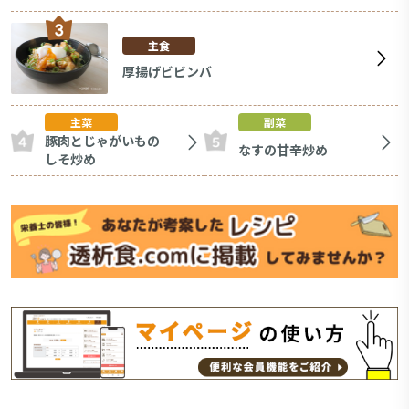
主食
厚揚げビビンバ
主菜
副菜
豚肉とじゃがいもの
なすの甘辛炒め
しそ炒め