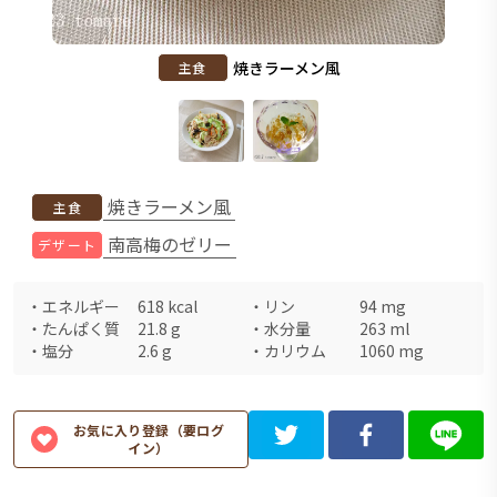
焼きラーメン風
主食
焼きラーメン風
主食
南高梅のゼリー
デザート
・
エネルギー
618
kcal
・
リン
94
mg
・
たんぱく質
21.8
g
・
水分量
263
ml
・
塩分
2.6
g
・
カリウム
1060
mg
お気に入り登録（要ログ
イン）