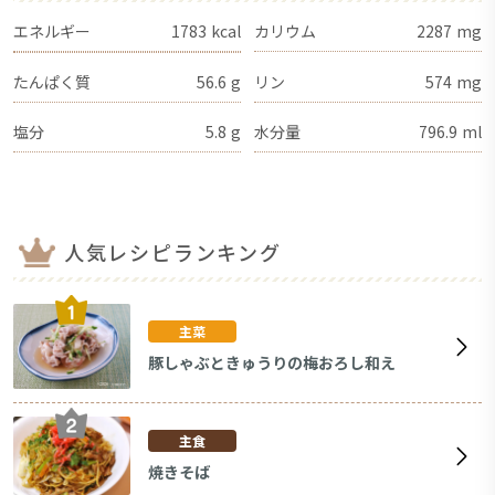
エネルギー
1783
kcal
カリウム
2287
mg
たんぱく質
56.6
g
リン
574
mg
塩分
5.8
g
水分量
796.9
ml
人気レシピランキング
主菜
豚しゃぶときゅうりの梅おろし和え
主食
焼きそば