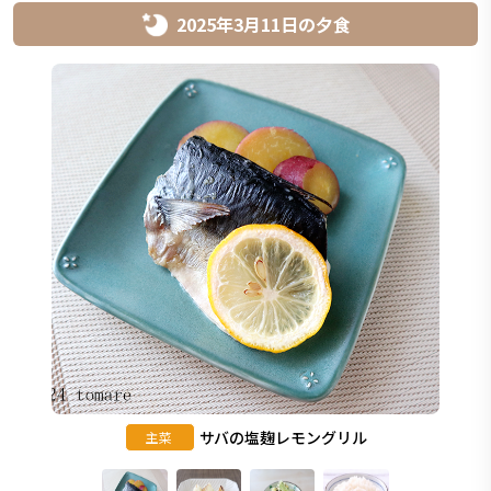
2025年3月11日
の
夕食
サバの塩麹レモングリル
主菜