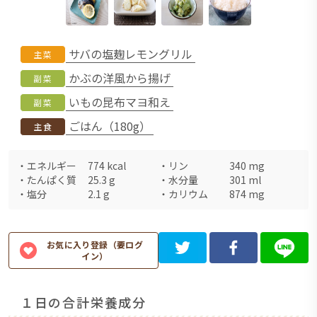
サバの塩麹レモングリル
主菜
かぶの洋風から揚げ
副菜
いもの昆布マヨ和え
副菜
ごはん（180g）
主食
・
エネルギー
774
kcal
・
リン
340
mg
・
たんぱく質
25.3
g
・
水分量
301
ml
・
塩分
2.1
g
・
カリウム
874
mg
お気に入り登録（要ログ
イン）
１日の合計栄養成分