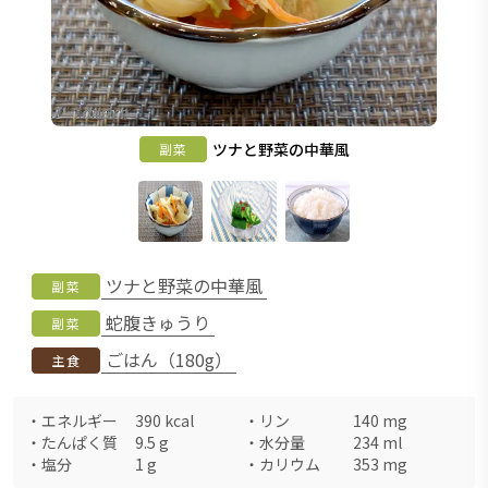
ツナと野菜の中華風
副菜
ツナと野菜の中華風
副菜
蛇腹きゅうり
副菜
ごはん（180g）
主食
・
エネルギー
390
kcal
・
リン
140
mg
・
たんぱく質
9.5
g
・
水分量
234
ml
・
塩分
1
g
・
カリウム
353
mg