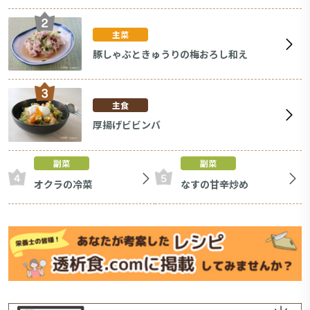
主菜
豚しゃぶときゅうりの梅おろし和え
主食
厚揚げビビンバ
副菜
副菜
オクラの冷菜
なすの甘辛炒め