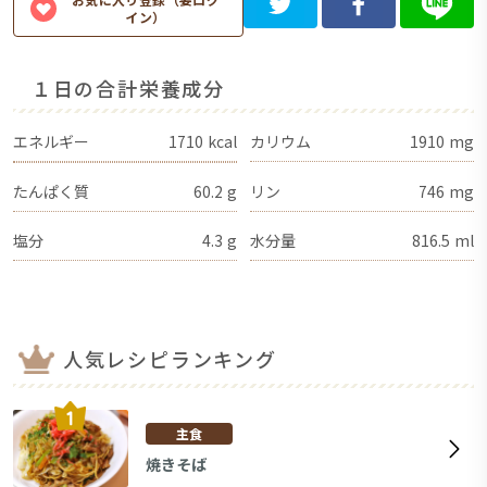
イン）
１日の合計栄養成分
エネルギー
1710
kcal
カリウム
1910
mg
たんぱく質
60.2
g
リン
746
mg
塩分
4.3
g
水分量
816.5
ml
人気レシピランキング
主食
焼きそば