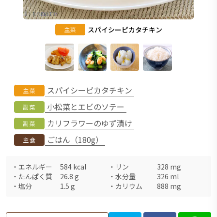
スパイシーピカタチキン
主菜
スパイシーピカタチキン
主菜
小松菜とエビのソテー
副菜
カリフラワーのゆず漬け
副菜
ごはん（180g）
主食
・
エネルギー
584
kcal
・
リン
328
mg
・
たんぱく質
26.8
g
・
水分量
326
ml
・
塩分
1.5
g
・
カリウム
888
mg