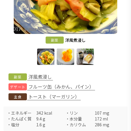
洋風煮浸し
副菜
洋風煮浸し
副菜
フルーツ缶（みかん、パイン）
デザート
トースト（マーガリン）
主食
・
エネルギー
342
kcal
・
リン
107
mg
・
たんぱく質
9.4
g
・
水分量
172
ml
・
塩分
1.6
g
・
カリウム
286
mg