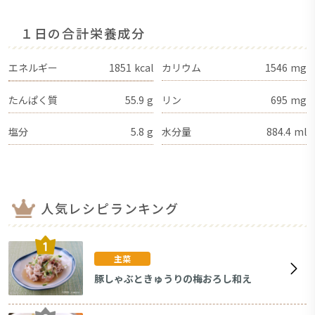
１日の合計栄養成分
エネルギー
1851
kcal
カリウム
1546
mg
たんぱく質
55.9
g
リン
695
mg
塩分
5.8
g
水分量
884.4
ml
人気レシピランキング
主菜
豚しゃぶときゅうりの梅おろし和え