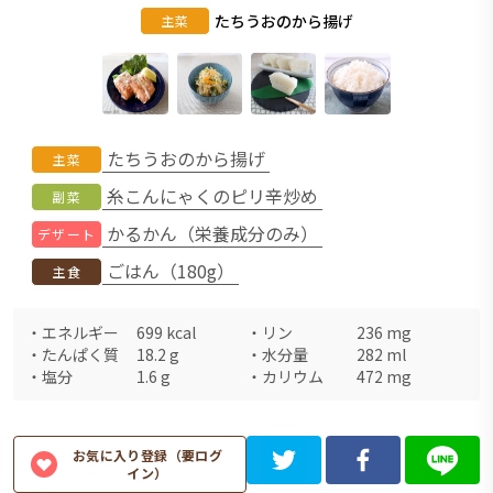
たちうおのから揚げ
主菜
たちうおのから揚げ
主菜
糸こんにゃくのピリ辛炒め
副菜
かるかん（栄養成分のみ）
デザート
ごはん（180g）
主食
・
エネルギー
699
kcal
・
リン
236
mg
・
たんぱく質
18.2
g
・
水分量
282
ml
・
塩分
1.6
g
・
カリウム
472
mg
お気に入り登録（要ログ
イン）