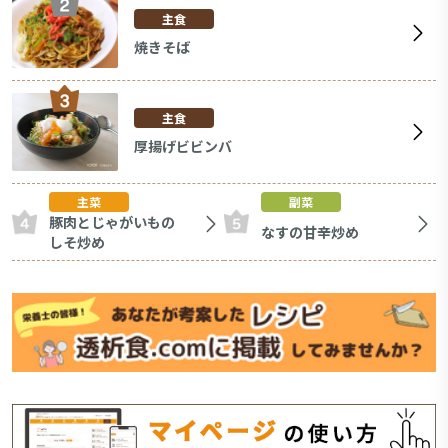
主食
焼きそば
主食
厚揚げビビンバ
主菜
副菜
豚肉とじゃがいもの
なすの甘辛炒め
しそ炒め