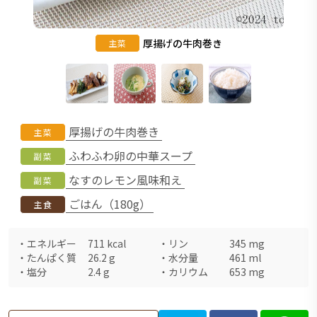
厚揚げの牛肉巻き
主菜
厚揚げの牛肉巻き
主菜
ふわふわ卵の中華スープ
副菜
なすのレモン風味和え
副菜
ごはん（180g）
主食
・
エネルギー
711
kcal
・
リン
345
mg
・
たんぱく質
26.2
g
・
水分量
461
ml
・
塩分
2.4
g
・
カリウム
653
mg