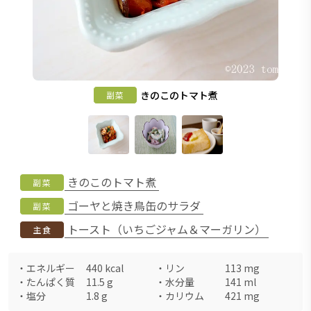
きのこのトマト煮
副菜
きのこのトマト煮
副菜
ゴーヤと焼き鳥缶のサラダ
副菜
トースト（いちごジャム＆マーガリン）
主食
・
エネルギー
440
kcal
・
リン
113
mg
・
たんぱく質
11.5
g
・
水分量
141
ml
・
塩分
1.8
g
・
カリウム
421
mg