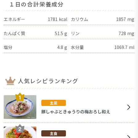
１日の合計栄養成分
エネルギー
1781
kcal
カリウム
1857
mg
たんぱく質
51.5
g
リン
728
mg
塩分
4.8
g
水分量
1069.7
ml
人気レシピランキング
主菜
豚しゃぶときゅうりの梅おろし和え
主食