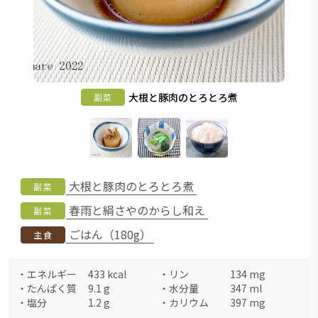
大根と豚肉のとろとろ煮
副菜
大根と豚肉のとろとろ煮
副菜
春雨と絹さやのからし和え
副菜
ごはん（180g）
主食
・
エネルギー
433
kcal
・
リン
134
mg
・
たんぱく質
9.1
g
・
水分量
347
ml
・
塩分
1.2
g
・
カリウム
397
mg