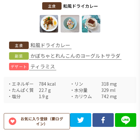
和風ドライカレー
主食
和風ドライカレー
主食
かぼちゃとれんこんのヨーグルトサラダ
副菜
ティラミス
デザート
・
エネルギー
784
kcal
・
リン
318
mg
・
たんぱく質
22.7
g
・
水分量
329
ml
・
塩分
1.9
g
・
カリウム
742
mg
お気に入り登録（要ログ
イン）