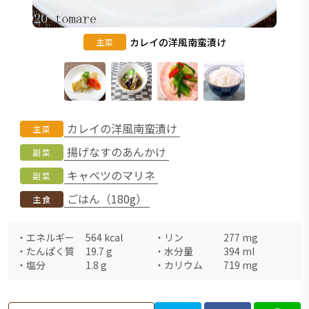
カレイの洋風南蛮漬け
主菜
カレイの洋風南蛮漬け
主菜
揚げなすのあんかけ
副菜
キャベツのマリネ
副菜
ごはん（180g）
主食
・
エネルギー
564
kcal
・
リン
277
mg
・
たんぱく質
19.7
g
・
水分量
394
ml
・
塩分
1.8
g
・
カリウム
719
mg