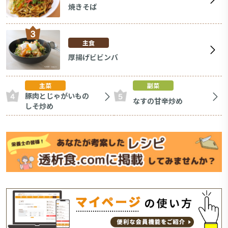
焼きそば
主食
厚揚げビビンバ
主菜
副菜
豚肉とじゃがいもの
なすの甘辛炒め
しそ炒め