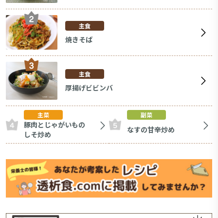
主食
焼きそば
主食
厚揚げビビンバ
主菜
副菜
豚肉とじゃがいもの
なすの甘辛炒め
しそ炒め