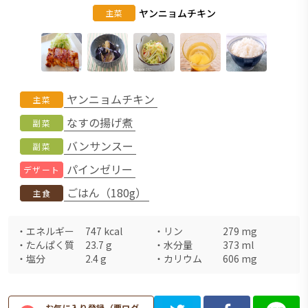
ヤンニョムチキン
主菜
ヤンニョムチキン
主菜
なすの揚げ煮
副菜
バンサンスー
副菜
パインゼリー
デザート
ごはん（180g）
主食
・
エネルギー
747
kcal
・
リン
279
mg
・
たんぱく質
23.7
g
・
水分量
373
ml
・
塩分
2.4
g
・
カリウム
606
mg
お気に入り登録（要ログ