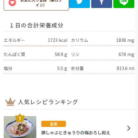
イン）
１日の合計栄養成分
エネルギー
1723
kcal
カリウム
1838
mg
たんぱく質
58.9
g
リン
678
mg
塩分
5.5
g
水分量
813.6
ml
人気レシピランキング
主菜
豚しゃぶときゅうりの梅おろし和え