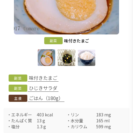
味付きたまご
副菜
味付きたまご
副菜
ひじきサラダ
副菜
ごはん（180g）
主食
・
エネルギー
403
kcal
・
リン
183
mg
・
たんぱく質
13
g
・
水分量
165
ml
・
塩分
1.3
g
・
カリウム
599
mg