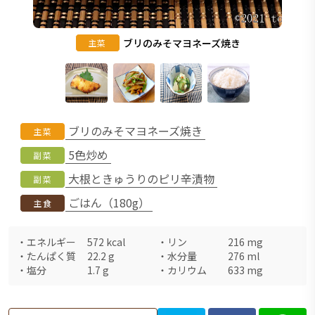
ブリのみそマヨネーズ焼き
主菜
ブリのみそマヨネーズ焼き
主菜
5色炒め
副菜
大根ときゅうりのピリ辛漬物
副菜
ごはん（180g）
主食
・
エネルギー
572
kcal
・
リン
216
mg
・
たんぱく質
22.2
g
・
水分量
276
ml
・
塩分
1.7
g
・
カリウム
633
mg