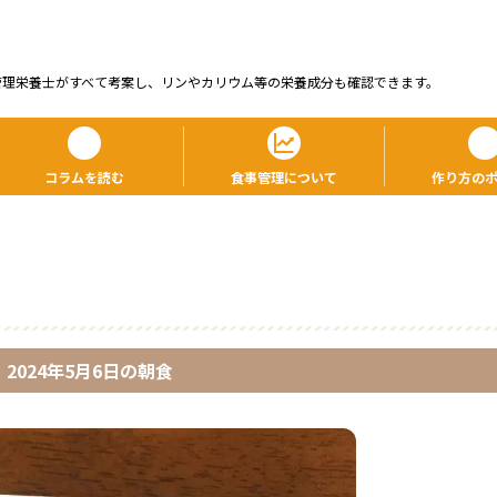
管理栄養⼠がすべて考案し、リンやカリウム等の栄養成分も確認できます。
コラムを読む
食事管理について
作り方の
2024年5月6日
の
朝食