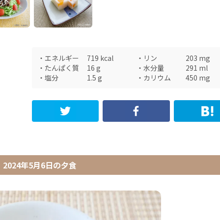
・
エネルギー
719
kcal
・
リン
203
mg
・
たんぱく質
16
g
・
水分量
291
ml
・
塩分
1.5
g
・
カリウム
450
mg
2024年5月6日
の
夕食