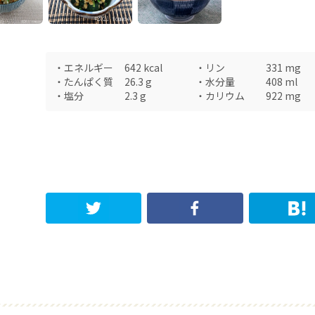
・
エネルギー
642
kcal
・
リン
331
mg
・
たんぱく質
26.3
g
・
水分量
408
ml
・
塩分
2.3
g
・
カリウム
922
mg