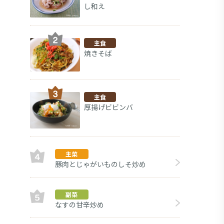
し和え
主食
焼きそば
主食
厚揚げビビンバ
主菜
豚肉とじゃがいものしそ炒め
副菜
副菜
なすの甘辛炒め