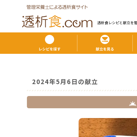
透析食レシピと献⽴を
レシピを探す
献立を見る
2024年5月6日の献立