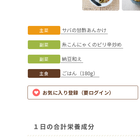
サバの甘酢あんかけ
主菜
糸こんにゃくのピリ辛炒め
副菜
納豆和え
副菜
ごはん（180g）
主食
お気に入り登録（要ログイン）
１日の合計栄養成分