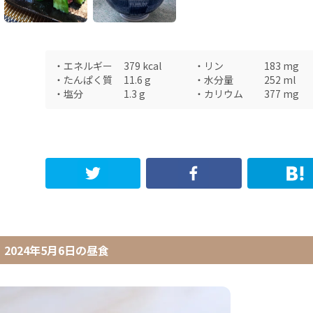
・
エネルギー
379
kcal
・
リン
183
mg
・
たんぱく質
11.6
g
・
水分量
252
ml
・
塩分
1.3
g
・
カリウム
377
mg
2024年5月6日
の
昼食