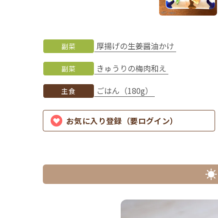
厚揚げの生姜醤油かけ
副菜
きゅうりの梅肉和え
副菜
ごはん（180g）
主食
お気に入り登録（要ログイン）