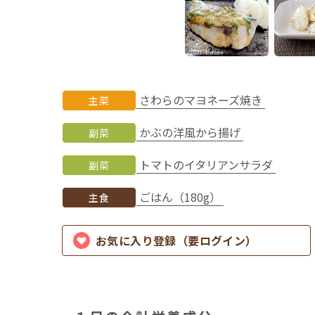
さわらのマヨネーズ焼き
主菜
かぶの洋風から揚げ
副菜
トマトのイタリアンサラダ
副菜
ごはん（180g）
主食
お気に入り登録（要ログイン）