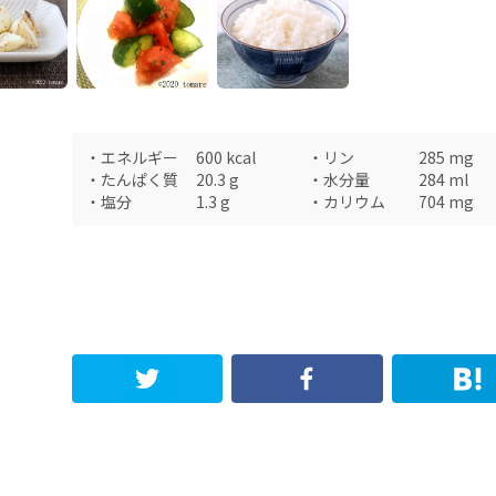
・
エネルギー
600
kcal
・
リン
285
mg
・
たんぱく質
20.3
g
・
水分量
284
ml
・
塩分
1.3
g
・
カリウム
704
mg