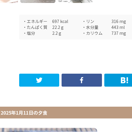
・
エネルギー
697
kcal
・
リン
316
mg
・
たんぱく質
22.2
g
・
水分量
443
ml
・
塩分
2.2
g
・
カリウム
737
mg
2025年1月11日
の
夕食