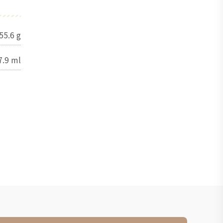
55.6
g
7.9
ml