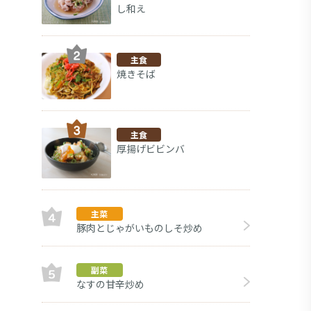
し和え
主食
焼きそば
主食
厚揚げビビンバ
主菜
豚肉とじゃがいものしそ炒め
副
副菜
なすの甘辛炒め