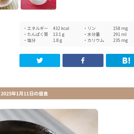
・
エネルギー
432
kcal
・
リン
158
mg
・
たんぱく質
13.1
g
・
水分量
291
ml
・
塩分
1.8
g
・
カリウム
235
mg
2025年1月11日
の
昼食