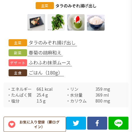
タラのみぞれ揚げ出し
主菜
タラのみぞれ揚げ出し
主菜
春菊の胡麻和え
副菜
ふわふわ抹茶ムース
デザート
ごはん（180g）
主食
・
エネルギー
661
kcal
・
リン
359
mg
・
たんぱく質
25.4
g
・
水分量
369
ml
・
塩分
1.5
g
・
カリウム
800
mg
お気に入り登録（要ログ
イン）