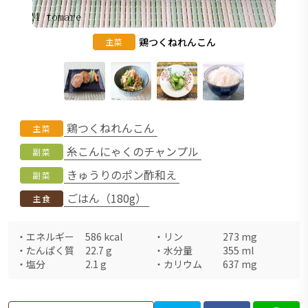
鶏つくねれんこん
主菜
鶏つくねれんこん
主菜
糸こんにゃくのチャンプル
副菜
きゅうりのポン酢和え
副菜
ごはん（180g）
主食
・
エネルギー
586
kcal
・
リン
273
mg
・
たんぱく質
22.7
g
・
水分量
355
ml
・
塩分
2.1
g
・
カリウム
637
mg