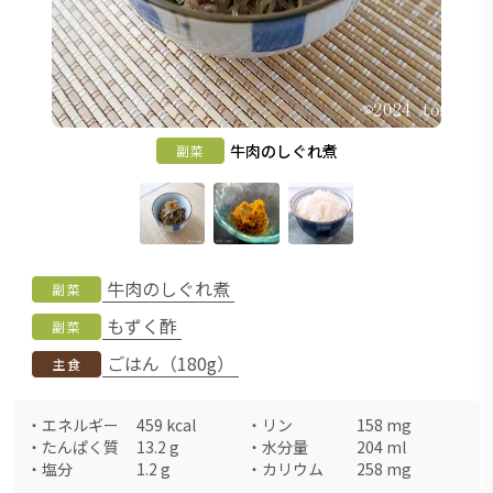
牛肉のしぐれ煮
副菜
牛肉のしぐれ煮
副菜
もずく酢
副菜
ごはん（180g）
主食
・
エネルギー
459
kcal
・
リン
158
mg
・
たんぱく質
13.2
g
・
水分量
204
ml
・
塩分
1.2
g
・
カリウム
258
mg