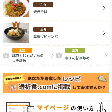
主食
焼きそば
主食
厚揚げビビンバ
主菜
副菜
豚肉とじゃがいもの
なすの甘辛炒め
しそ炒め