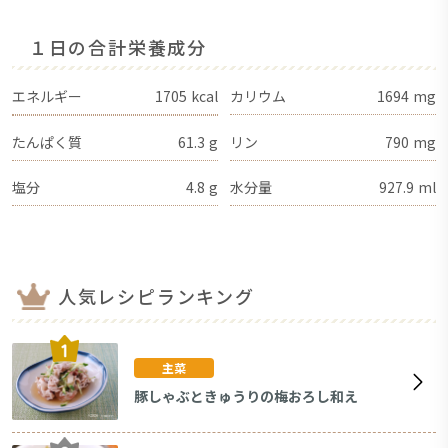
１日の合計栄養成分
エネルギー
1705
kcal
カリウム
1694
mg
たんぱく質
61.3
g
リン
790
mg
塩分
4.8
g
水分量
927.9
ml
人気レシピランキング
主菜
豚しゃぶときゅうりの梅おろし和え