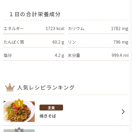
１日の合計栄養成分
エネルギー
1723
kcal
カリウム
1782
mg
たんぱく質
60.2
g
リン
796
mg
塩分
4.2
g
水分量
999.4
ml
人気レシピランキング
主食
焼きそば