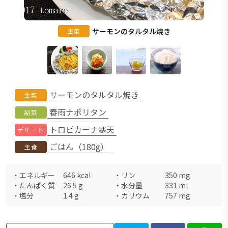
サーモンのタルタル焼き
主菜
サーモンのタルタル焼き
主菜
春雨ナポリタン
副菜
トロピカーナ寒天
デザート
ごはん（180g）
主食
・
エネルギー
646
kcal
・
リン
350
mg
・
たんぱく質
26.5
g
・
水分量
331
ml
・
塩分
1.4
g
・
カリウム
757
mg