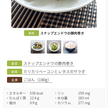
スナップエンドウの豚肉巻き
副菜
スナップエンドウの豚肉巻き
副菜
カリカリベーコンとレタスのサラダ
副菜
ごはん（180g）
主食
・
エネルギー
530
kcal
・
リン
159
mg
・
たんぱく質
12.4
g
・
水分量
183
ml
・
塩分
0.9
g
・
カリウム
277
mg