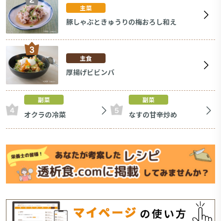
主菜
豚しゃぶときゅうりの梅おろし和え
主食
厚揚げビビンバ
副菜
副菜
オクラの冷菜
なすの甘辛炒め