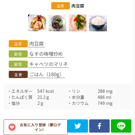
肉豆腐
主菜
肉豆腐
主菜
なすの味噌炒め
副菜
キャベツのマリネ
副菜
ごはん（180g）
主食
・
エネルギー
547
kcal
・
リン
288
mg
・
たんぱく質
21.2
g
・
水分量
486
ml
・
塩分
2
g
・
カリウム
749
mg
お気に入り登録（要ログ
イン）