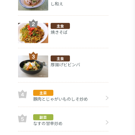
し和え
主食
焼きそば
主食
厚揚げビビンバ
主菜
豚肉とじゃがいものしそ炒め
副菜
副菜
なすの甘辛炒め