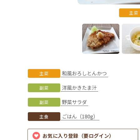
主菜
和風おろしとんかつ
主菜
洋風かきたま汁
副菜
野菜サラダ
副菜
ごはん（180g）
主食
お気に入り登録（要ログイン）