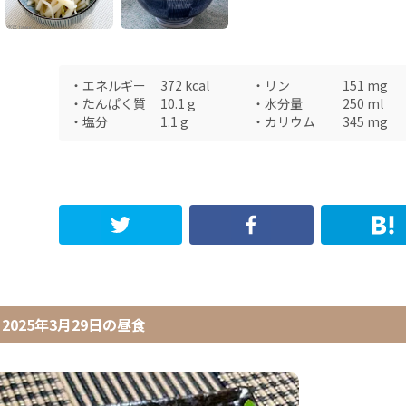
・
エネルギー
372
kcal
・
リン
151
mg
・
たんぱく質
10.1
g
・
水分量
250
ml
・
塩分
1.1
g
・
カリウム
345
mg
2025年3月29日
の
昼食