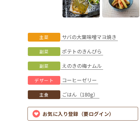
サバの大葉味噌マヨ焼き
主菜
ポテトのきんぴら
副菜
えのきの梅ナムル
副菜
コーヒーゼリー
デザート
ごはん（180g）
主食
お気に入り登録（要ログイン）