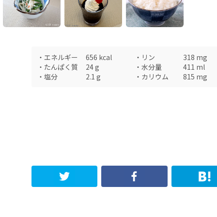
・
エネルギー
656
kcal
・
リン
318
mg
・
たんぱく質
24
g
・
水分量
411
ml
・
塩分
2.1
g
・
カリウム
815
mg