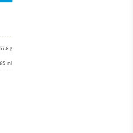
57.8
g
85
ml