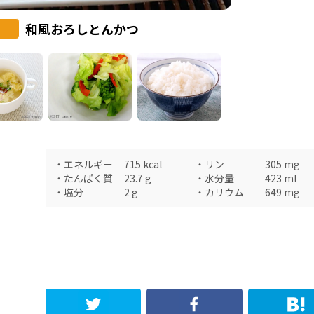
和風おろしとんかつ
・
エネルギー
715
kcal
・
リン
305
mg
・
たんぱく質
23.7
g
・
水分量
423
ml
・
塩分
2
g
・
カリウム
649
mg