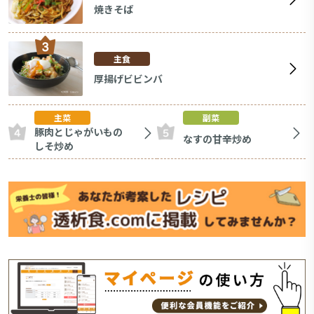
焼きそば
主食
厚揚げビビンバ
主菜
副菜
豚肉とじゃがいもの
なすの甘辛炒め
しそ炒め