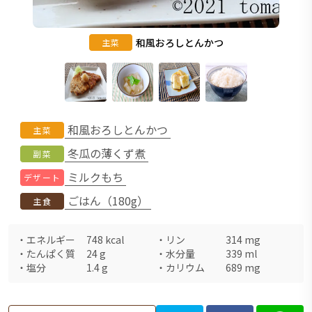
和風おろしとんかつ
主菜
和風おろしとんかつ
主菜
冬瓜の薄くず煮
副菜
ミルクもち
デザート
ごはん（180g）
主食
・
エネルギー
748
kcal
・
リン
314
mg
・
たんぱく質
24
g
・
水分量
339
ml
・
塩分
1.4
g
・
カリウム
689
mg