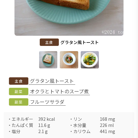
グラタン風トースト
主食
グラタン風トースト
主食
オクラとトマトのスープ煮
副菜
フルーツサラダ
副菜
・
エネルギー
392
kcal
・
リン
168
mg
・
たんぱく質
11.6
g
・
水分量
226
ml
・
塩分
2.1
g
・
カリウム
441
mg