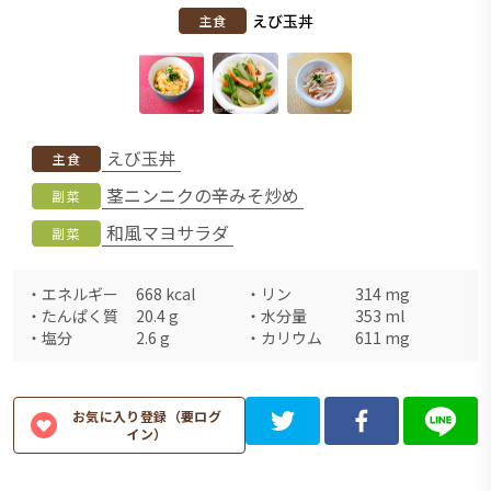
えび玉丼
主食
えび玉丼
主食
茎ニンニクの辛みそ炒め
副菜
和風マヨサラダ
副菜
・
エネルギー
668
kcal
・
リン
314
mg
・
たんぱく質
20.4
g
・
水分量
353
ml
・
塩分
2.6
g
・
カリウム
611
mg
お気に入り登録（要ログ
イン）