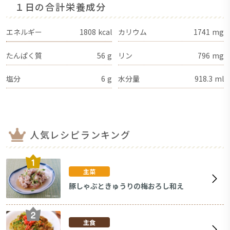
１日の合計栄養成分
エネルギー
1808
kcal
カリウム
1741
mg
たんぱく質
56
g
リン
796
mg
塩分
6
g
水分量
918.3
ml
人気レシピランキング
主菜
豚しゃぶときゅうりの梅おろし和え
主食