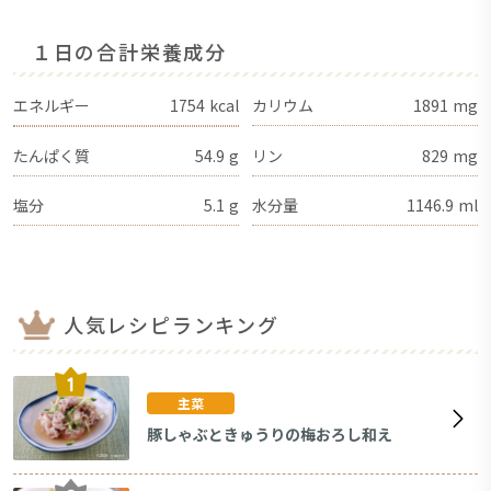
１日の合計栄養成分
エネルギー
1754
kcal
カリウム
1891
mg
たんぱく質
54.9
g
リン
829
mg
塩分
5.1
g
水分量
1146.9
ml
人気レシピランキング
主菜
豚しゃぶときゅうりの梅おろし和え