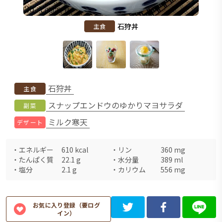
石狩丼
主食
石狩丼
主食
スナップエンドウのゆかりマヨサラダ
副菜
ミルク寒天
デザート
・
エネルギー
610
kcal
・
リン
360
mg
・
たんぱく質
22.1
g
・
水分量
389
ml
・
塩分
2.1
g
・
カリウム
556
mg
お気に入り登録（要ログ
イン）