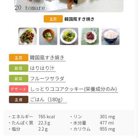
韓国風すき焼き
主菜
韓国風すき焼き
主菜
はりはり汁
副菜
フルーツサラダ
副菜
しっとりココアクッキー(栄養成分のみ)
デザート
ごはん（180g）
主食
・
エネルギー
765
kcal
・
リン
301
mg
・
たんぱく質
22.3
g
・
水分量
477
ml
・
塩分
2.2
g
・
カリウム
955
mg