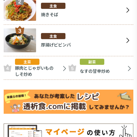
主食
焼きそば
主食
厚揚げビビンバ
主菜
副菜
豚肉とじゃがいもの
なすの甘辛炒め
しそ炒め