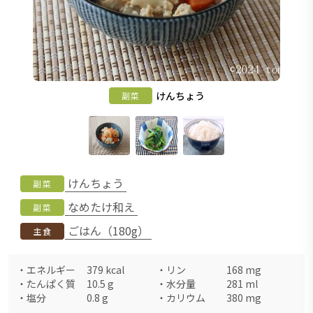
けんちょう
副菜
けんちょう
副菜
なめたけ和え
副菜
ごはん（180g）
主食
・
エネルギー
379
kcal
・
リン
168
mg
・
たんぱく質
10.5
g
・
水分量
281
ml
・
塩分
0.8
g
・
カリウム
380
mg