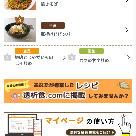
焼きそば
主食
厚揚げビビンバ
主菜
副菜
豚肉とじゃがいもの
なすの甘辛炒め
しそ炒め