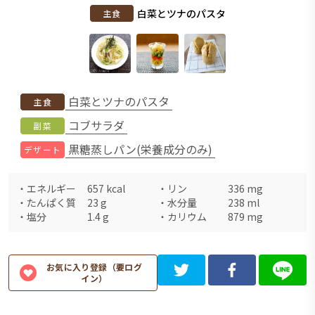
白菜とツナのパスタ
主食
白菜とツナのパスタ
主食
コブサラダ
副菜
黒糖蒸しパン(栄養成分のみ)
デザート
・
エネルギー
657
kcal
・
リン
336
mg
・
たんぱく質
23
g
・
水分量
238
ml
・
塩分
1.4
g
・
カリウム
879
mg
お気に入り登録（要ログ
イン）