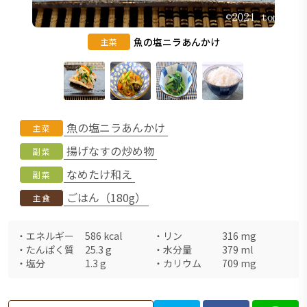
魚の塩ニラあんかけ
主菜
魚の塩ニラあんかけ
主菜
揚げなすの炒め物
副菜
なめたけ和え
副菜
ごはん（180g）
主食
・
エネルギー
586
kcal
・
リン
316
mg
・
たんぱく質
25.3
g
・
水分量
379
ml
・
塩分
1.3
g
・
カリウム
709
mg