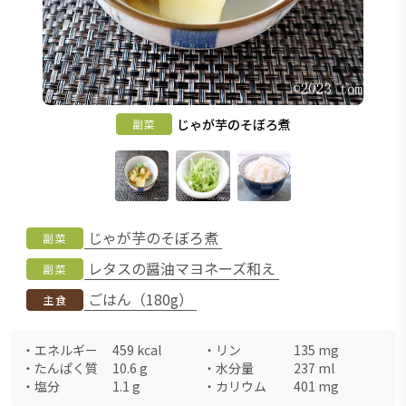
じゃが芋のそぼろ煮
副菜
じゃが芋のそぼろ煮
副菜
レタスの醤油マヨネーズ和え
副菜
ごはん（180g）
主食
・
エネルギー
459
kcal
・
リン
135
mg
・
たんぱく質
10.6
g
・
水分量
237
ml
・
塩分
1.1
g
・
カリウム
401
mg