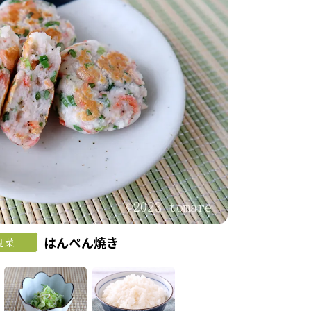
はんぺん焼き
副菜