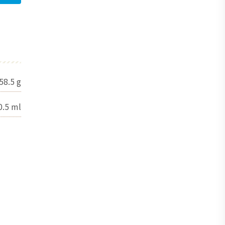
58.5
g
0.5
ml