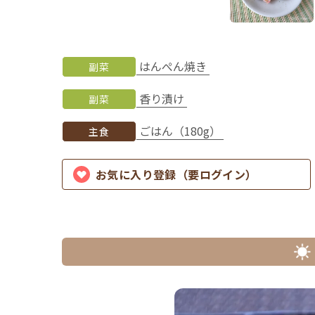
はんぺん焼き
副菜
香り漬け
副菜
ごはん（180g）
主食
お気に入り登録（要ログイン）