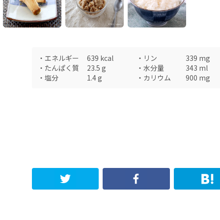
・
エネルギー
639
kcal
・
リン
339
mg
・
たんぱく質
23.5
g
・
水分量
343
ml
・
塩分
1.4
g
・
カリウム
900
mg