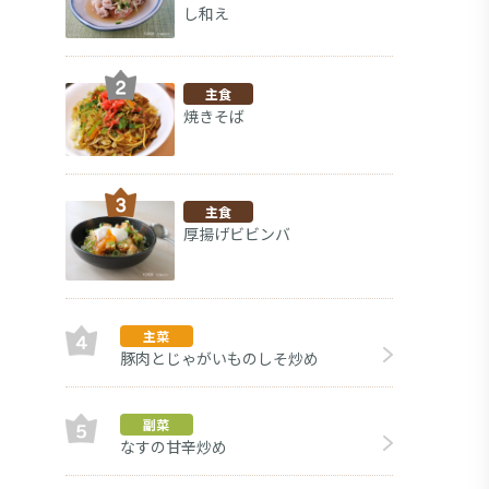
し和え
主食
焼きそば
主食
厚揚げビビンバ
主菜
豚肉とじゃがいものしそ炒め
副菜
副菜
なすの甘辛炒め