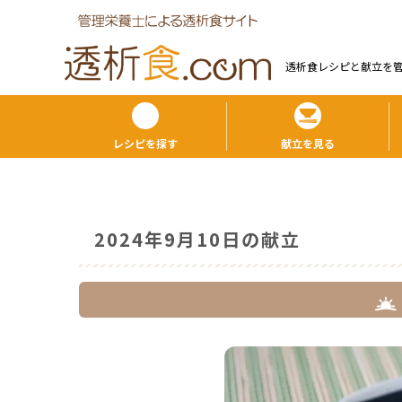
透析食レシピと献⽴を
レシピを探す
献立を見る
2024年9月10日の献立