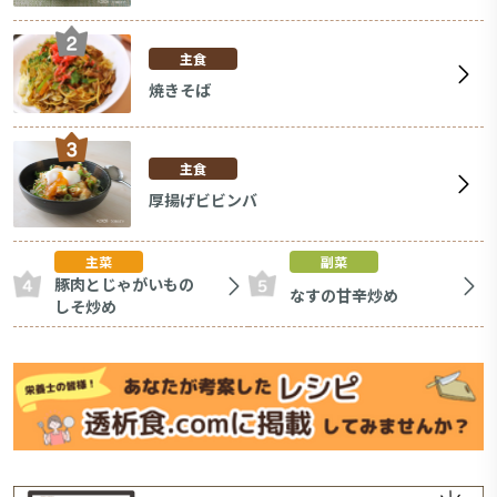
主食
焼きそば
主食
厚揚げビビンバ
主菜
副菜
豚肉とじゃがいもの
なすの甘辛炒め
しそ炒め