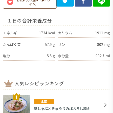
イン）
１日の合計栄養成分
エネルギー
1734
kcal
カリウム
1911
mg
たんぱく質
57.9
g
リン
802
mg
塩分
5.5
g
水分量
932.7
ml
人気レシピランキング
主菜
豚しゃぶときゅうりの梅おろし和え