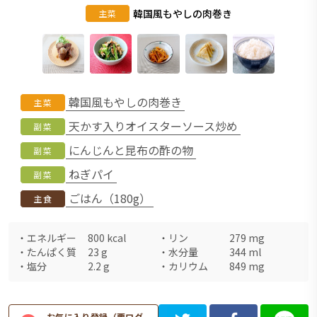
韓国風もやしの肉巻き
主菜
韓国風もやしの肉巻き
主菜
天かす入りオイスターソース炒め
副菜
にんじんと昆布の酢の物
副菜
ねぎパイ
副菜
ごはん（180g）
主食
・
エネルギー
800
kcal
・
リン
279
mg
・
たんぱく質
23
g
・
水分量
344
ml
・
塩分
2.2
g
・
カリウム
849
mg
お気に入り登録（要ログ