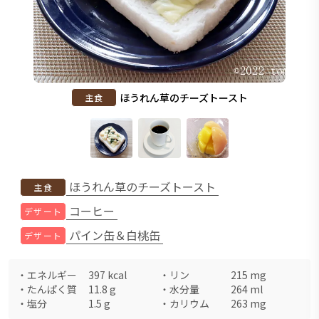
ほうれん草のチーズトースト
主食
ほうれん草のチーズトースト
主食
コーヒー
デザート
パイン缶＆白桃缶
デザート
・
エネルギー
397
kcal
・
リン
215
mg
・
たんぱく質
11.8
g
・
水分量
264
ml
・
塩分
1.5
g
・
カリウム
263
mg