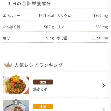
１日の合計栄養成分
エネルギー
1721
kcal
カリウム
1860
mg
たんぱく質
56.7
g
リン
688
mg
塩分
5.2
g
水分量
1128.8
ml
人気レシピランキング
主食
焼きそば
主菜