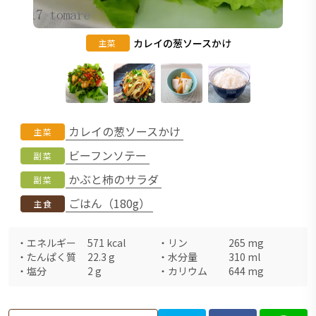
カレイの葱ソースかけ
主菜
カレイの葱ソースかけ
主菜
ビーフンソテー
副菜
かぶと柿のサラダ
副菜
ごはん（180g）
主食
・
エネルギー
571
kcal
・
リン
265
mg
・
たんぱく質
22.3
g
・
水分量
310
ml
・
塩分
2
g
・
カリウム
644
mg