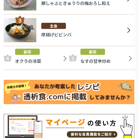
豚しゃぶときゅうりの梅おろし和え
主食
厚揚げビビンバ
副菜
副菜
オクラの冷菜
なすの甘辛炒め