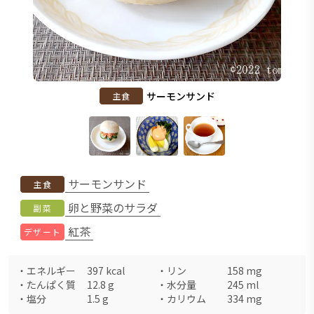
サーモンサンド
主食
サーモンサンド
主食
卵と野菜のサラダ
副菜
紅茶
デザート
・
エネルギー
397
kcal
・
リン
158
mg
・
たんぱく質
12.8
g
・
水分量
245
ml
・
塩分
1.5
g
・
カリウム
334
mg