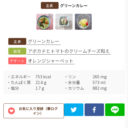
グリーンカレー
主食
グリーンカレー
主食
アボカドとトマトのクリームチーズ和え
副菜
オレンジシャーベット
デザート
・
エネルギー
753
kcal
・
リン
265
mg
・
たんぱく質
21.6
g
・
水分量
573
ml
・
塩分
1.7
g
・
カリウム
882
mg
お気に入り登録（要ログ
イン）