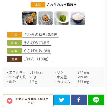
さわらのねぎ梅焼き
主菜
さわらのねぎ梅焼き
主菜
きんぴらごぼう
副菜
くらげの酢の物
副菜
ごはん（180g）
主食
・
エネルギー
517
kcal
・
リン
277
mg
・
たんぱく質
20
g
・
水分量
299
ml
・
塩分
1.7
g
・
カリウム
733
mg
お気に入り登録（要ログ
イン）