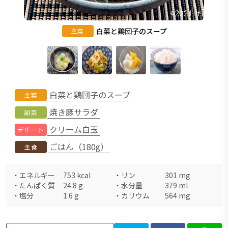
白菜と鶏団子のスープ
主菜
白菜と鶏団子のスープ
主菜
焼き豚サラダ
副菜
クリーム白玉
デザート
ごはん（180g）
主食
・
エネルギー
753
kcal
・
リン
301
mg
・
たんぱく質
24.8
g
・
水分量
379
ml
・
塩分
1.6
g
・
カリウム
564
mg