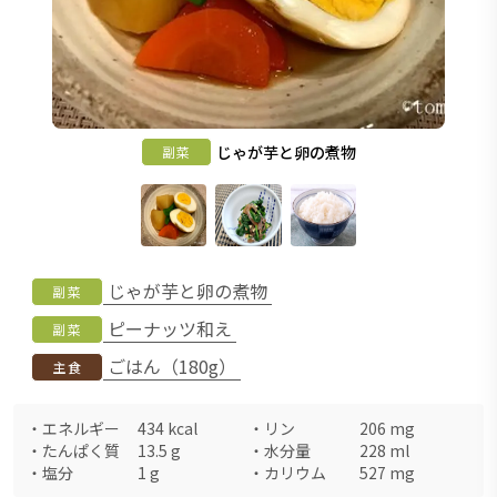
じゃが芋と卵の煮物
副菜
じゃが芋と卵の煮物
副菜
ピーナッツ和え
副菜
ごはん（180g）
主食
・
エネルギー
434
kcal
・
リン
206
mg
・
たんぱく質
13.5
g
・
水分量
228
ml
・
塩分
1
g
・
カリウム
527
mg