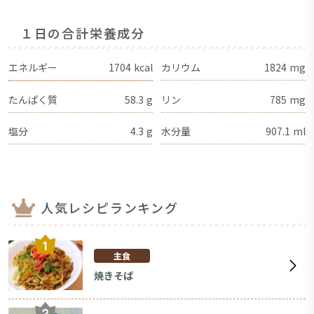
１日の合計栄養成分
エネルギー
1704
kcal
カリウム
1824
mg
たんぱく質
58.3
g
リン
785
mg
塩分
4.3
g
水分量
907.1
ml
人気レシピランキング
主食
焼きそば