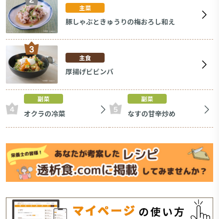
主菜
豚しゃぶときゅうりの梅おろし和え
主食
厚揚げビビンバ
副菜
副菜
オクラの冷菜
なすの甘辛炒め