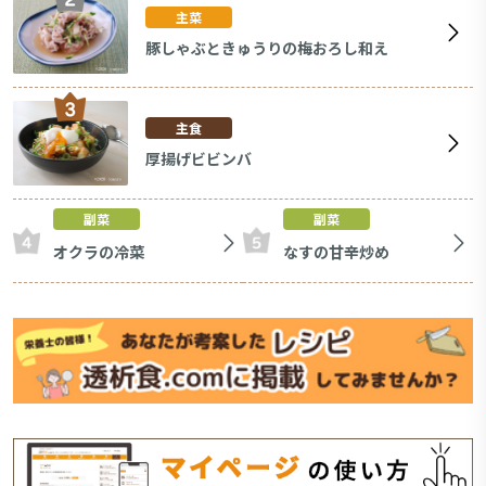
主菜
豚しゃぶときゅうりの梅おろし和え
主食
厚揚げビビンバ
副菜
副菜
オクラの冷菜
なすの甘辛炒め