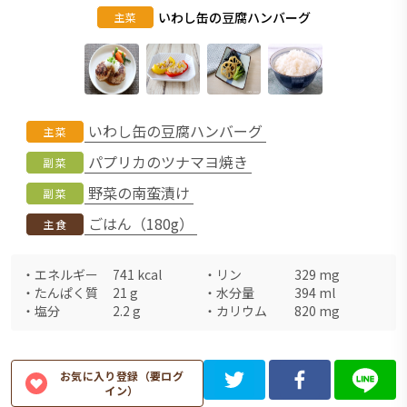
いわし缶の豆腐ハンバーグ
主菜
いわし缶の豆腐ハンバーグ
主菜
パプリカのツナマヨ焼き
副菜
野菜の南蛮漬け
副菜
ごはん（180g）
主食
・
エネルギー
741
kcal
・
リン
329
mg
・
たんぱく質
21
g
・
水分量
394
ml
・
塩分
2.2
g
・
カリウム
820
mg
お気に入り登録（要ログ
イン）