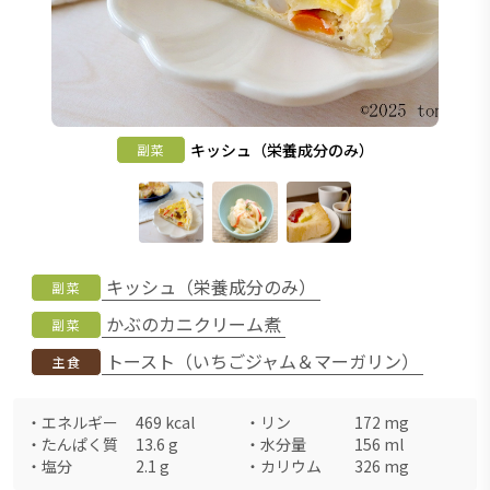
キッシュ（栄養成分のみ）
副菜
キッシュ（栄養成分のみ）
副菜
かぶのカニクリーム煮
副菜
トースト（いちごジャム＆マーガリン）
主食
・
エネルギー
469
kcal
・
リン
172
mg
・
たんぱく質
13.6
g
・
水分量
156
ml
・
塩分
2.1
g
・
カリウム
326
mg