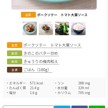
ポークソテー トマト大葉ソース
主菜
ポークソテー トマト大葉ソース
主菜
きのこのバター炒め
副菜
きゅうりの梅肉和え
副菜
ごはん（180g）
主食
・
エネルギー
571
kcal
・
リン
288
mg
・
たんぱく質
21.4
g
・
水分量
329
ml
・
塩分
1.6
g
・
カリウム
705
mg