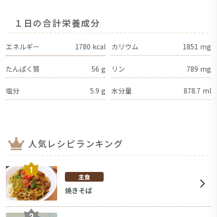
１日の合計栄養成分
エネルギー
1780
kcal
カリウム
1851
mg
たんぱく質
56
g
リン
789
mg
塩分
5.9
g
水分量
878.7
ml
人気レシピランキング
主食
焼きそば